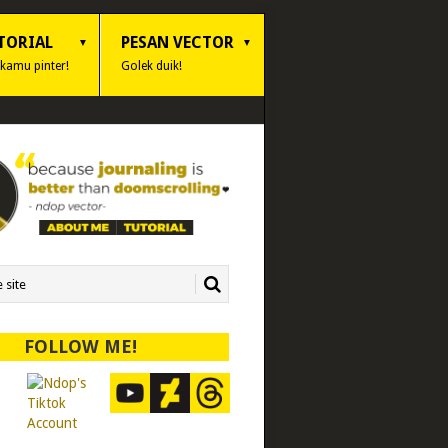
TORIAL
PESAN VECTOR
 kamu pinter!
Golek duik!
FOLLOW ME!