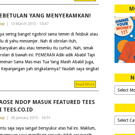
M
EBETULAN YANG MENYERAMKAN!
dop
|
13 March 2013 - 14:47
ya sering banget ngobrol sama temen di feisbuk atau
lu di yahu messenjer. Nah di obrolan ituh,
banyakan aku atau temenku itu curhat. Nah, simak
rolan di bawah ini: PEMERAN Adik-adik Ababil Tapi
menan Sama Mas-mas Tua Yang Masih Ababil Juga,
Kepanjangan yah singkatannya? Yaudah saya singkat
N
Read More
Ngeblog
Sejak
2007!
AOSE NDOP MASUK FEATURED TEES
I TEES.CO.ID
dop
|
28 January 2013 - 16:51
Dipilih-
dipilih..
ntu saja saya sangat bersyukur atas hal ini. Maklum,