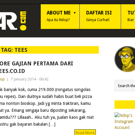
ABOUT ME
DAFTAR ISI
TU
Apa itu Ndop?
Isinya Curhat!
Biar
TAG:
TEES
ORE GAJIAN PERTAMA DARI
EES.CO.ID
dop
|
7 January 2014 - 06:42
k banyak kok, cuma 219.000 (rongatus songolas
u repes). Dan duitnya sudah habis buat beli pizza
ma nonton bioskop. Jadi yg minta traktiran, kamu
lat ya. Emang sengaja baru diposting sekarang,
mdu??? Lillaaah.. Aku tuh ya, jualan kaos gak niat
 justru gak bayaran bakalan […]
Read More