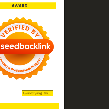
AWARD
Awards yang lain…