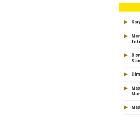
▸
Kar
▸
Men
Int
▸
Bis
Stu
▸
Dim
▸
Mas
Mu
▸
Mas