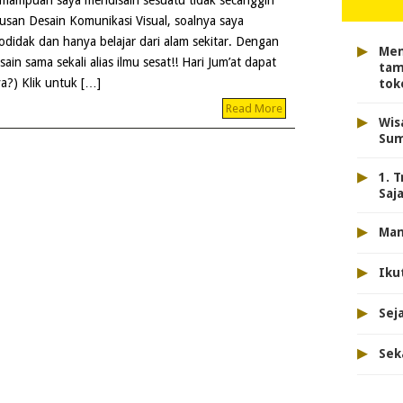
mampuan saya mendisain sesuatu tidak secanggih
lusan Desain Komunikasi Visual, soalnya saya
odidak dan hanya belajar dari alam sekitar. Dengan
▸
Men
ain sama sekali alias ilmu sesat!! Hari Jum’at dapat
tam
a?) Klik untuk […]
toke
Read More
▸
Wis
Sum
▸
1. 
Saj
▸
Man
▸
Iku
▸
Sej
▸
Sek