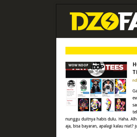
H
WOW NDOP
T
n
Ga
ew
sa
te
nunggu duitnya habis dulu. Haha. Alha
aja, bisa bayaran, apalagi kalau niat?