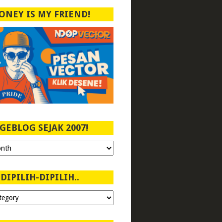
ONEY IS MY FRIEND!
GEBLOG SEJAK 2007!
DIPILIH-DIPILIH..