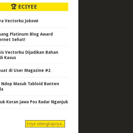
🏆 ECIYEE
ya Vectorku Jokowi
ang Platinum Blog Award
ernet Sehat!
nis Vectorku Dijadikan Bahan
di Kasus
uat di User Magazine #2
 Ndop Masuk Tabloid Banten
da
uk Koran Jawa Pos Radar Nganjuk
Eciye selengkapnya..