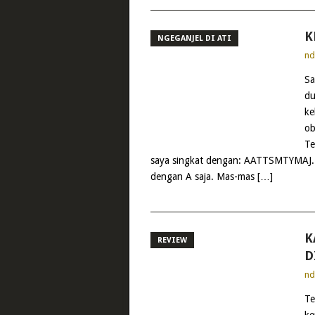
K
NGEGANJEL DI ATI
n
Sa
du
ke
ob
Te
saya singkat dengan: AATTSMTYMAJ. 
dengan A saja. Mas-mas […]
K
REVIEW
D
n
Te