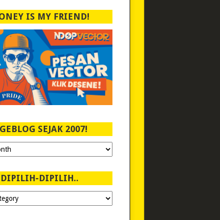
ONEY IS MY FRIEND!
GEBLOG SEJAK 2007!
DIPILIH-DIPILIH..