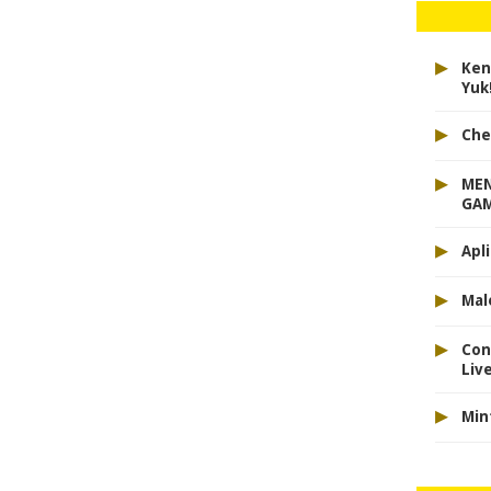
▸
Ken
Yuk
▸
Che
▸
MEN
GAM
▸
Apl
▸
Mal
▸
Con
Liv
▸
Min