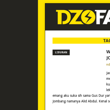
TA
W
LIBURAN
J
n
Ja
me
ku
le
emang aku suka sih sama Gus Dur yan
Jombang namanya Alid Abdul. Kenal s