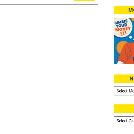
M
N
Ngeblog
Sejak
2007!
Dipilih-
dipilih..