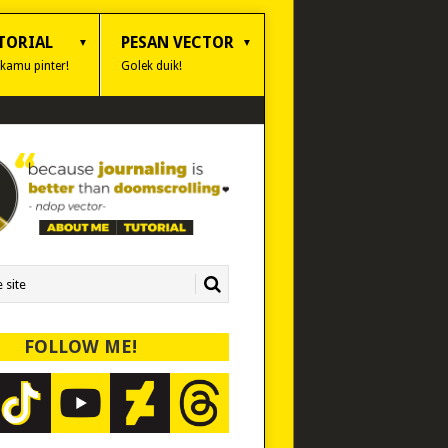
TORIAL
PESAN VECTOR
 kamu pinter!
Golek duik!
FOLLOW ME!