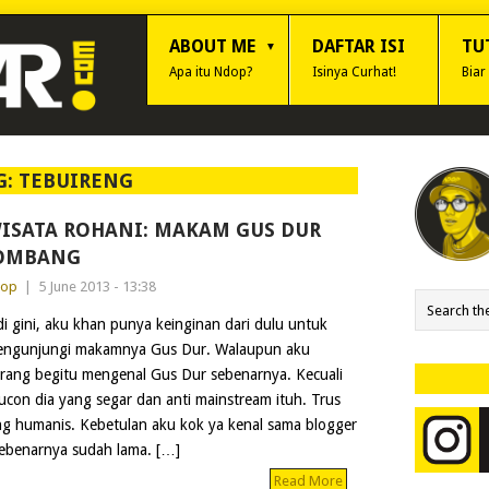
ABOUT ME
DAFTAR ISI
TU
Apa itu Ndop?
Isinya Curhat!
Biar
G:
TEBUIRENG
ISATA ROHANI: MAKAM GUS DUR
OMBANG
dop
|
5 June 2013 - 13:38
di gini, aku khan punya keinginan dari dulu untuk
ngunjungi makamnya Gus Dur. Walaupun aku
rang begitu mengenal Gus Dur sebenarnya. Kecuali
lucon dia yang segar dan anti mainstream ituh. Trus
g humanis. Kebetulan aku kok ya kenal sama blogger
ebenarnya sudah lama. […]
Read More