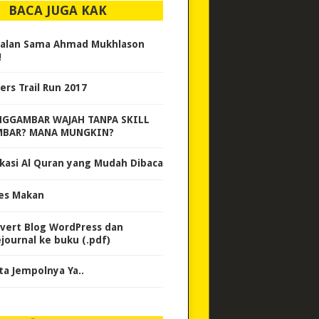
BACA JUGA KAK
alan Sama Ahmad Mukhlason
!
ers Trail Run 2017
GGAMBAR WAJAH TANPA SKILL
BAR? MANA MUNGKIN?
ikasi Al Quran yang Mudah Dibaca
es Makan
vert Blog WordPress dan
ejournal ke buku (.pdf)
ta Jempolnya Ya..