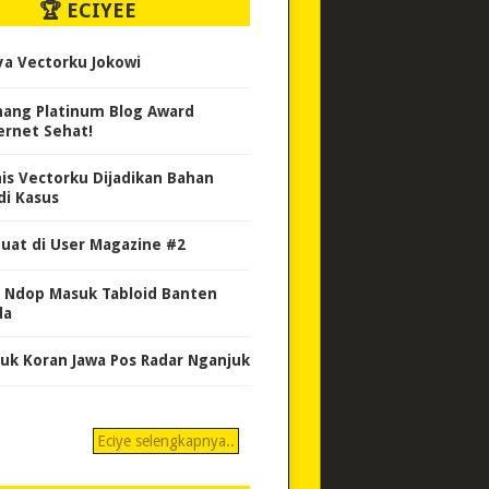
🏆 ECIYEE
ya Vectorku Jokowi
ang Platinum Blog Award
ernet Sehat!
nis Vectorku Dijadikan Bahan
di Kasus
uat di User Magazine #2
 Ndop Masuk Tabloid Banten
da
uk Koran Jawa Pos Radar Nganjuk
Eciye selengkapnya..