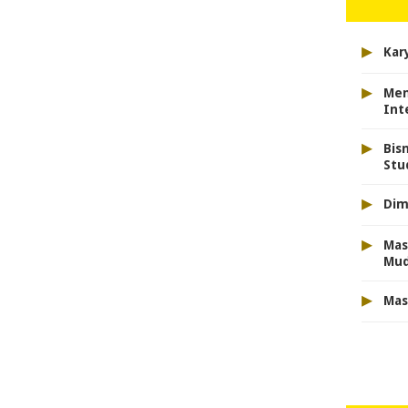
▸
Kar
▸
Men
Int
▸
Bis
Stu
▸
Dim
▸
Mas
Mu
▸
Mas