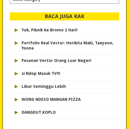
dipilih..
BACA JUGA KAK
▸
Yuk, Piknik ke Bromo 2 Hari!
▸
Portfolio Real Vector: Horikita Maki, Taeyeon,
Yoona
▸
Pesanan Vector Orang Luar Negeri
▸
si Ndop Masuk TV!!!
▸
Libur Seminggu Lebih
▸
WONG NDESO MANGAN PIZZA
▸
DANGDUT KOPLO