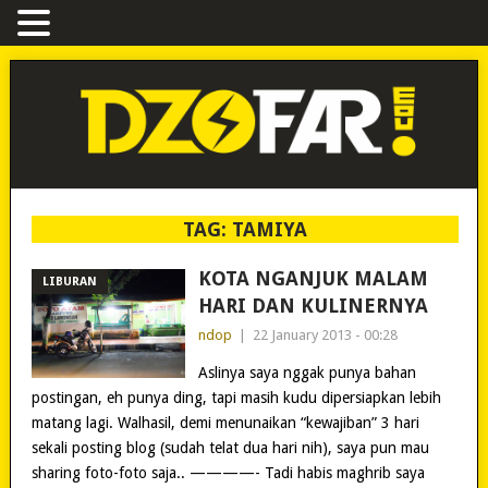
TAG:
TAMIYA
KOTA NGANJUK MALAM
LIBURAN
HARI DAN KULINERNYA
ndop
|
22 January 2013 - 00:28
Aslinya saya nggak punya bahan
postingan, eh punya ding, tapi masih kudu dipersiapkan lebih
matang lagi. Walhasil, demi menunaikan “kewajiban” 3 hari
sekali posting blog (sudah telat dua hari nih), saya pun mau
sharing foto-foto saja.. ————- Tadi habis maghrib saya