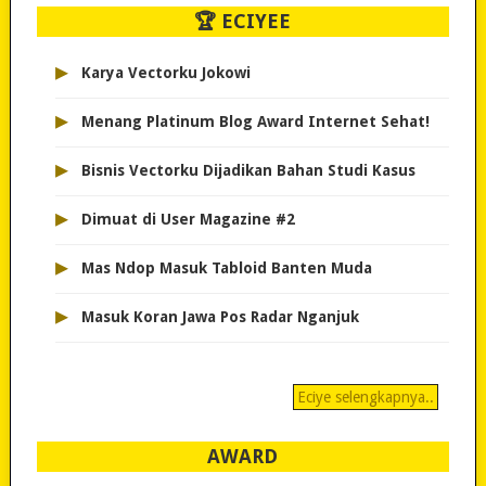
🏆 ECIYEE
▸
Karya Vectorku Jokowi
▸
Menang Platinum Blog Award Internet Sehat!
▸
Bisnis Vectorku Dijadikan Bahan Studi Kasus
▸
Dimuat di User Magazine #2
▸
Mas Ndop Masuk Tabloid Banten Muda
▸
Masuk Koran Jawa Pos Radar Nganjuk
Eciye selengkapnya..
AWARD