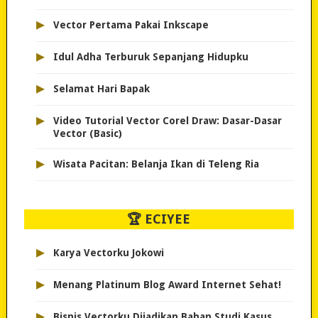
▸
Vector Pertama Pakai Inkscape
▸
Idul Adha Terburuk Sepanjang Hidupku
▸
Selamat Hari Bapak
▸
Video Tutorial Vector Corel Draw: Dasar-Dasar
Vector (Basic)
▸
Wisata Pacitan: Belanja Ikan di Teleng Ria
🏆 ECIYEE
▸
Karya Vectorku Jokowi
▸
Menang Platinum Blog Award Internet Sehat!
▸
Bisnis Vectorku Dijadikan Bahan Studi Kasus