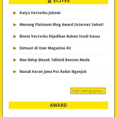
🏆 ECIYEE
▸
Karya Vectorku Jokowi
▸
Menang Platinum Blog Award Internet Sehat!
▸
Bisnis Vectorku Dijadikan Bahan Studi Kasus
▸
Dimuat di User Magazine #2
▸
Mas Ndop Masuk Tabloid Banten Muda
▸
Masuk Koran Jawa Pos Radar Nganjuk
Eciye selengkapnya..
AWARD