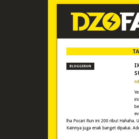
T
I
BLOGGERUN
S
n
Ye
in
be
ev
lha Pocari Run ini 200 ribu! Hahaha. 
Kainnya juga enak banget dipakai. Ad