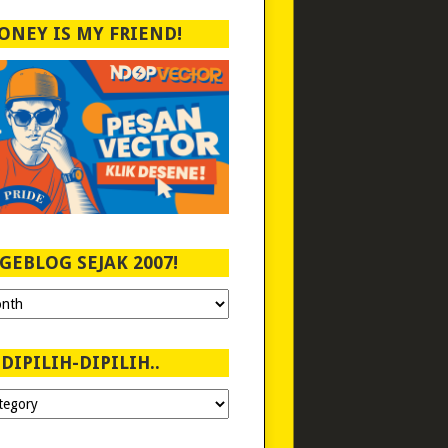
ONEY IS MY FRIEND!
GEBLOG SEJAK 2007!
DIPILIH-DIPILIH..