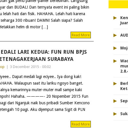
utan gak perlu pamer-pamer berlebihan. Langsung
yar dan BUDAL! Dan ternyata event ini paling bikin
u lelah hati dan fisik. HAHAHA. Lelah hati karena
▸
Ken
harga 300 ribuan! DAMN! Salah siapa? Salah
Jua
letakkan helm di motor […]
▸
AUD
Read More
▸
Moj
EDALI LARI KEDUA: FUN RUN BPJS
ETENAGAKERJAAN SURABAYA
▸
Wad
mun
dop
|
3 December 2015 - 00:02
2.8.
iyeee.. Dapat medali lagi eciyee.. Iya dong kak!
▸
HAHA. Walaupun saat itu lariku ngoyo banget.
Ber
Ket
alnya kemarinnya muter-muter mall sampe kaki
empoh! Hahaha. ————- 20 Nopember 2015 Fun
▸
Sep
agi dari Nganjuk naik bus pribadi Sumber Kencono
tengah 10 pagi. Aku dijemput sama Sigit di PLN
▸
Suk
Read More