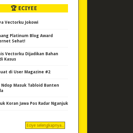
🏆 ECIYEE
ya Vectorku Jokowi
ang Platinum Blog Award
ernet Sehat!
nis Vectorku Dijadikan Bahan
di Kasus
uat di User Magazine #2
 Ndop Masuk Tabloid Banten
da
uk Koran Jawa Pos Radar Nganjuk
Eciye selengkapnya..