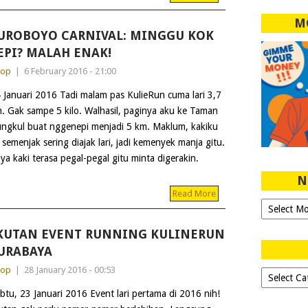
M
UROBOYO CARNIVAL: MINGGU KOK
EPI? MALAH ENAK!
dop
|
6 February 2016 - 21:00
 Januari 2016 Tadi malam pas KulieRun cuma lari 3,7
. Gak sampe 5 kilo. Walhasil, paginya aku ke Taman
ngkul buat nggenepi menjadi 5 km. Maklum, kakiku
i semenjak sering diajak lari, jadi kemenyek manja gitu.
ya kaki terasa pegal-pegal gitu minta digerakin.
N
Read More
Ngeblog
Sejak
2007!
KUTAN EVENT RUNNING KULINERUN
URABAYA
dop
|
28 January 2016 - 00:53
Dipilih-
dipilih..
btu, 23 Januari 2016 Event lari pertama di 2016 nih!