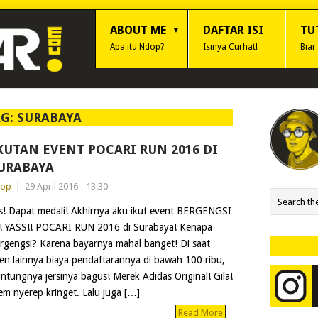
ABOUT ME
DAFTAR ISI
TU
Apa itu Ndop?
Isinya Curhat!
Biar
AG:
SURABAYA
KUTAN EVENT POCARI RUN 2016 DI
URABAYA
dop
|
29 April 2016 - 13:30
s! Dapat medali! Akhirnya aku ikut event BERGENGSI
i! YASS!! POCARI RUN 2016 di Surabaya! Kenapa
rgengsi? Karena bayarnya mahal banget! Di saat
en lainnya biaya pendaftarannya di bawah 100 ribu,
Untungnya jersinya bagus! Merek Adidas Original! Gila!
em nyerep kringet. Lalu juga […]
Read More