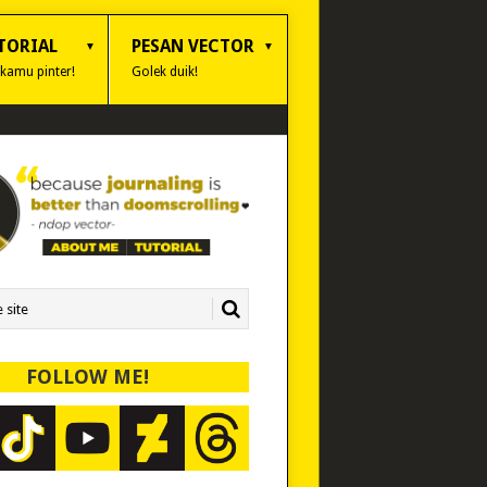
TORIAL
PESAN VECTOR
 kamu pinter!
Golek duik!
FOLLOW ME!