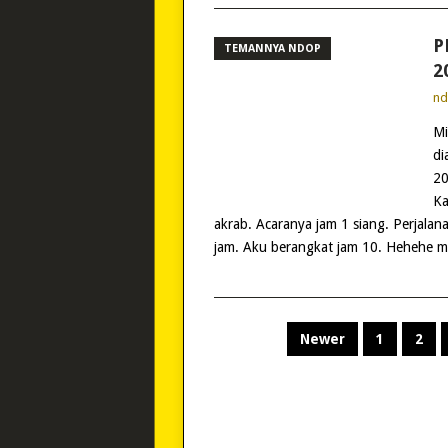
P
TEMANNYA NDOP
2
n
Mi
di
20
Ka
akrab. Acaranya jam 1 siang. Perjalana
jam. Aku berangkat jam 10. Hehehe m
POSTS
Newer
1
2
PAGINATION