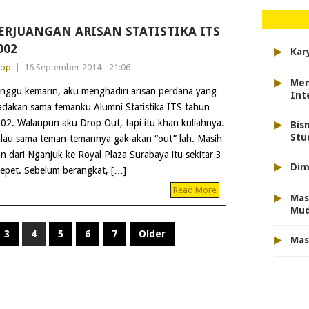
ERJUANGAN ARISAN STATISTIKA ITS
▸
002
Kar
dop
|
16 September 2014 - 21:06
▸
Men
nggu kemarin, aku menghadiri arisan perdana yang
Int
adakan sama temanku Alumni Statistika ITS tahun
▸
02. Walaupun aku Drop Out, tapi itu khan kuliahnya.
Bis
Stu
lau sama teman-temannya gak akan “out” lah. Masih
n dari Nganjuk ke Royal Plaza Surabaya itu sekitar 3
▸
Dim
epet. Sebelum berangkat, […]
Read More
▸
Mas
Mu
3
4
5
6
7
Older
▸
Mas