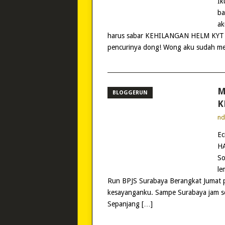
Ik
ba
ak
harus sabar KEHILANGAN HELM KYT se
pencurinya dong! Wong aku sudah me
M
BLOGGERUN
K
n
Ec
HA
So
l
Run BPJS Surabaya Berangkat Jumat p
kesayanganku. Sampe Surabaya jam se
Sepanjang […]