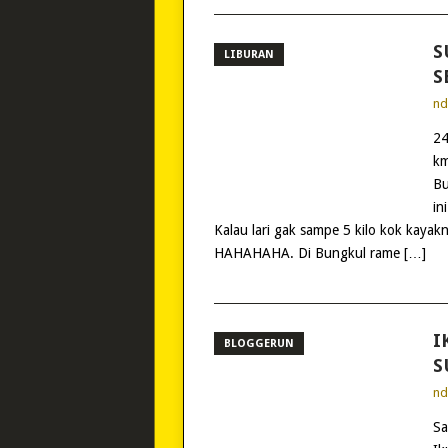
S
LIBURAN
S
n
24
km
Bu
in
Kalau lari gak sampe 5 kilo kok kayakn
HAHAHAHA. Di Bungkul rame […]
I
BLOGGERUN
S
n
Sa