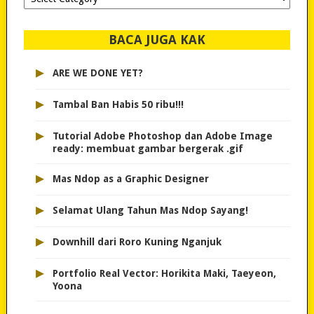
dipilih..
BACA JUGA KAK
▸
ARE WE DONE YET?
▸
Tambal Ban Habis 50 ribu!!!
▸
Tutorial Adobe Photoshop dan Adobe Image
ready: membuat gambar bergerak .gif
▸
Mas Ndop as a Graphic Designer
▸
Selamat Ulang Tahun Mas Ndop Sayang!
▸
Downhill dari Roro Kuning Nganjuk
▸
Portfolio Real Vector: Horikita Maki, Taeyeon,
Yoona