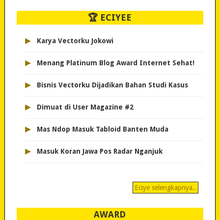
🏆 ECIYEE
▸
Karya Vectorku Jokowi
▸
Menang Platinum Blog Award Internet Sehat!
▸
Bisnis Vectorku Dijadikan Bahan Studi Kasus
▸
Dimuat di User Magazine #2
▸
Mas Ndop Masuk Tabloid Banten Muda
▸
Masuk Koran Jawa Pos Radar Nganjuk
Eciye selengkapnya..
AWARD