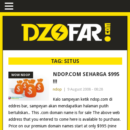
TAG:
SITUS
NDOP.COM SEHARGA $995
WOW NDOP
!!!
ndop
|
9 August 2008 - 08:28
Kalo sampeyan ketik ndop.com di
eddres bar, sampeyan akan mendapatkan halaman putih
bertuliskan.. This .com domain name is for sale The above web
address that you entered to come here is available to purchase.
Price on our premium domain names start at only $995 (nine