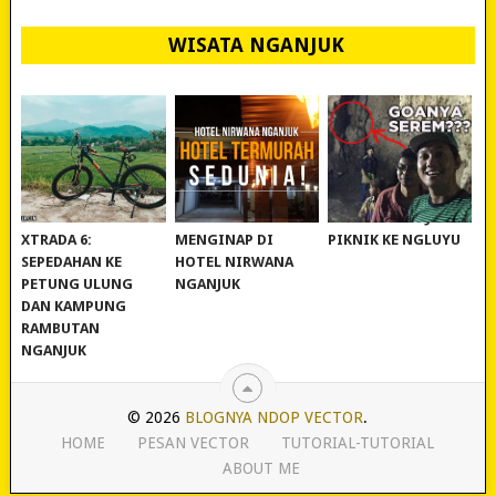
WISATA NGANJUK
REVIEW POLYGON
MURAH BANGET!
WISATA NGANJUK:
XTRADA 6:
MENGINAP DI
PIKNIK KE NGLUYU
SEPEDAHAN KE
HOTEL NIRWANA
PETUNG ULUNG
NGANJUK
DAN KAMPUNG
RAMBUTAN
NGANJUK
© 2026
BLOGNYA NDOP VECTOR
.
HOME
PESAN VECTOR
TUTORIAL-TUTORIAL
ABOUT ME