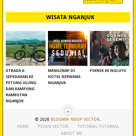
WISATA NGANJUK
REVIEW POLYGON
MURAH BANGET!
WISATA NGANJUK:
XTRADA 6:
MENGINAP DI
PIKNIK KE NGLUYU
SEPEDAHAN KE
HOTEL NIRWANA
PETUNG ULUNG
NGANJUK
DAN KAMPUNG
RAMBUTAN
NGANJUK
© 2026
BLOGNYA NDOP VECTOR
.
HOME
PESAN VECTOR
TUTORIAL-TUTORIAL
ABOUT ME