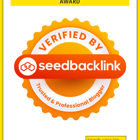
AWARD
Awards yang lain…