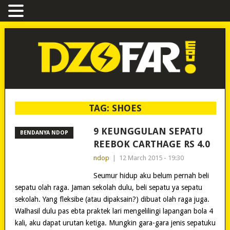
TAG:
SHOES
9 KEUNGGULAN SEPATU
BENDANYA NDOP
REEBOK CARTHAGE RS 4.0
ndop
|
12 March 2015 - 19:30
Seumur hidup aku belum pernah beli
sepatu olah raga. Jaman sekolah dulu, beli sepatu ya sepatu
sekolah. Yang fleksibe (atau dipaksain?) dibuat olah raga juga.
Walhasil dulu pas ebta praktek lari mengelilingi lapangan bola 4
kali, aku dapat urutan ketiga. Mungkin gara-gara jenis sepatuku