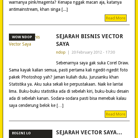
warnanya pink/magenta? Kenapa nggak macan aja, katanya
antimainstream, khan singa [...]
Read More
SEJARAH BISNIS VECTOR
WOW NDOP
SAYA
ndop
|
20 February 2012 - 17:30
Sebenarnya saya gak suka Corel Draw.
Sama kayak kalian semua, pasti pertama kali ngedit-ngedit foto
pakek Photoshop yah? Jaman kuliah dulu. Jurusanku khan
Statistika ya. Aku suka sekali ke perpustakaan. Naik ke lantai
lima. Buku-buku statistika ada di sebelah kiri, buku-buku desain
ada di sebelah kanan. Sodara-sodara pasti bisa menebak kalau
saya cenderung belok ke […]
Read More
SEJARAH VECTOR SAYA…
BEGINI LO