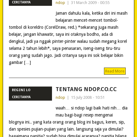
CERITANYA
ndop
|
31 March 2009 - 00:55
Jaman dahulu kala, ketika diri ini masih
belajaran mencet-mencet tombol-
tombol di koreldro (CorelDraw, red.) *sekarang juga masih
belajar, jangan khawatir, saya ini otaknya bodho, ada di
dengkul, jadi ya nggak pinter-pinter walau sudah megang korel
selama 2 tahun lebih*, saya penasaran, iseng-iseng tiru-tiru
orang yang sudah jago. Jadi critanya saya ini sok belajar bikin
gambar […]
Read More
TENTANG NDOP.CO.CC
BEGINI LO
CERITANYA
ndop
|
15 July 2008 - 10:51
waah… si ndop lagi baik hati nih… dia
mau bagi-bagi resep mengenai
blognya ini.. yang kata orang orang blog ini bagus, keren, sip,
dan spesies pujian-pujian yang lain. langsung saja ya dimulai?
bagaimana panitia? sudah bisa dimulai acaranya? panitia bilang