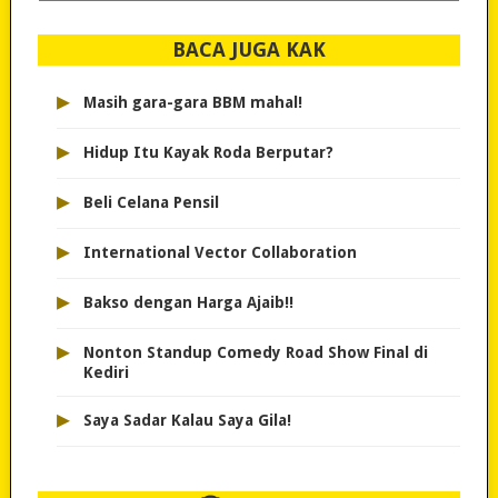
dipilih..
BACA JUGA KAK
▸
Masih gara-gara BBM mahal!
▸
Hidup Itu Kayak Roda Berputar?
▸
Beli Celana Pensil
▸
International Vector Collaboration
▸
Bakso dengan Harga Ajaib!!
▸
Nonton Standup Comedy Road Show Final di
Kediri
▸
Saya Sadar Kalau Saya Gila!