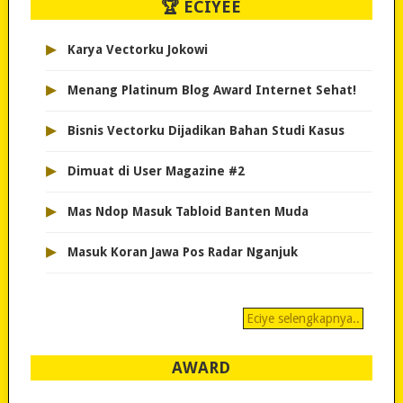
🏆 ECIYEE
▸
Karya Vectorku Jokowi
▸
Menang Platinum Blog Award Internet Sehat!
▸
Bisnis Vectorku Dijadikan Bahan Studi Kasus
▸
Dimuat di User Magazine #2
▸
Mas Ndop Masuk Tabloid Banten Muda
▸
Masuk Koran Jawa Pos Radar Nganjuk
Eciye selengkapnya..
AWARD