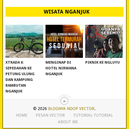
WISATA NGANJUK
REVIEW POLYGON
MURAH BANGET!
WISATA NGANJUK:
XTRADA 6:
MENGINAP DI
PIKNIK KE NGLUYU
SEPEDAHAN KE
HOTEL NIRWANA
PETUNG ULUNG
NGANJUK
DAN KAMPUNG
RAMBUTAN
NGANJUK
© 2026
BLOGNYA NDOP VECTOR
.
HOME
PESAN VECTOR
TUTORIAL-TUTORIAL
ABOUT ME