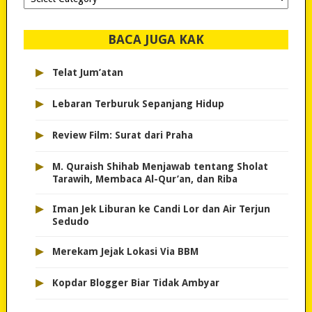
dipilih..
BACA JUGA KAK
▸
Telat Jum’atan
▸
Lebaran Terburuk Sepanjang Hidup
▸
Review Film: Surat dari Praha
▸
M. Quraish Shihab Menjawab tentang Sholat
Tarawih, Membaca Al-Qur’an, dan Riba
▸
Iman Jek Liburan ke Candi Lor dan Air Terjun
Sedudo
▸
Merekam Jejak Lokasi Via BBM
▸
Kopdar Blogger Biar Tidak Ambyar