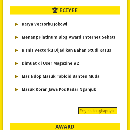
🏆 ECIYEE
▸
Karya Vectorku Jokowi
▸
Menang Platinum Blog Award Internet Sehat!
▸
Bisnis Vectorku Dijadikan Bahan Studi Kasus
▸
Dimuat di User Magazine #2
▸
Mas Ndop Masuk Tabloid Banten Muda
▸
Masuk Koran Jawa Pos Radar Nganjuk
Eciye selengkapnya..
AWARD