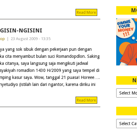
M
Read More
GISIN-NGISINI
dop
|
23 August 2009 - 13:35
ya yang sok sibuk dengan pekerjaan pun dengan
ka cita menyambut bulan suci Romandopdlon. Saking
ka citanya, saya langsung saja mengikuti jadwal
syakiyah romadlon 1430 H/2009 yang saya tempel di
mping kasur saya. Wow, tanggal 21 puasa! Horeee….
N
tudiyo (istilah lain dari ngantor, karena diriku ini
Ngeblog
Sejak
Read More
2007!
Dipilih-
dipilih..