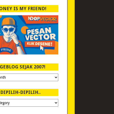
ONEY IS MY FRIEND!
GEBLOG SEJAK 2007!
DIPILIH-DIPILIH..