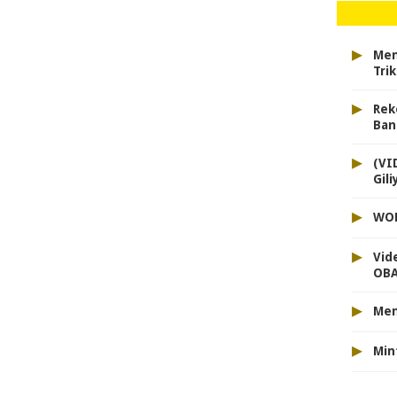
▸
Men
Tri
▸
Rek
Ban
▸
(VI
Gil
▸
WON
▸
Vid
OBA
▸
Men
▸
Min