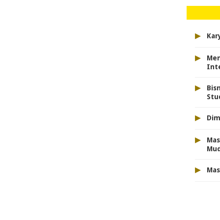
▸
Kar
▸
Men
Int
▸
Bis
Stu
▸
Dim
▸
Mas
Mu
▸
Mas