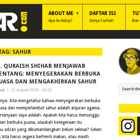
ABOUT ME
DAFTAR ISI
TU
Apa itu Ndop?
Isinya Curhat!
Biar
TAG:
SAHUR
. QURAISH SHIHAB MENJAWAB
ENTANG: MENYEGERAKAN BERBUKA
UASA DAN MENGAKHIRKAN SAHUR
dop
|
22 August 2010 - 23:25
nya: Kita mengetahui bahwa menyegerakan berbuka
asa dan memperlambat sahur adalah anjuran agama.
rtanyaan saya adalah: Apakah kita harus menunggu
ian berbuka puasa, ataukah kesegeraan itu
u adzan yang dikumandangkan belum selesai? Selain
 kita harus segera berhenti makan, atau masih