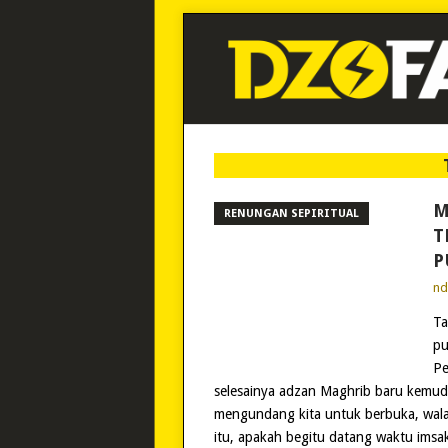
M
RENUNGAN SEPIRITUAL
T
P
n
Ta
pu
Pe
selesainya adzan Maghrib baru kemud
mengundang kita untuk berbuka, wala
itu, apakah begitu datang waktu imsak