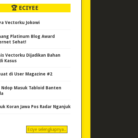
🏆 ECIYEE
ya Vectorku Jokowi
ang Platinum Blog Award
ernet Sehat!
nis Vectorku Dijadikan Bahan
di Kasus
uat di User Magazine #2
 Ndop Masuk Tabloid Banten
da
uk Koran Jawa Pos Radar Nganjuk
Eciye selengkapnya..