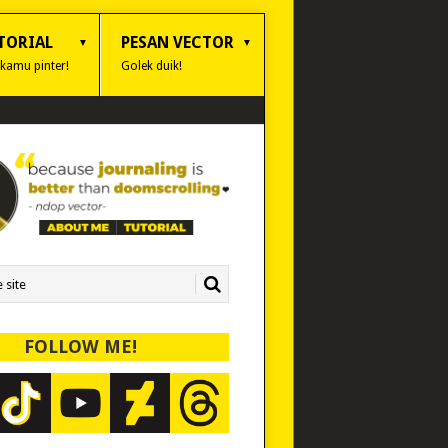
TORIAL
PESAN VECTOR
 kamu pinter!
Golek duik!
FOLLOW ME!