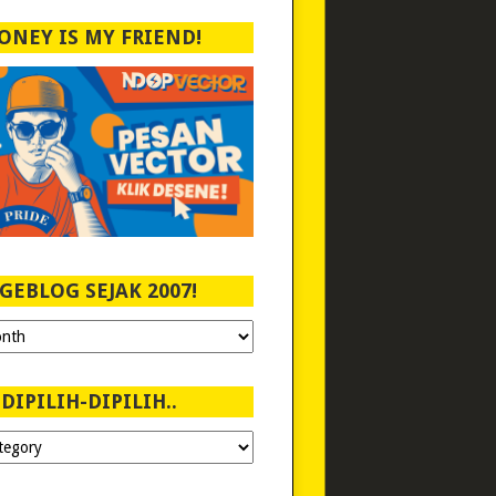
ONEY IS MY FRIEND!
GEBLOG SEJAK 2007!
DIPILIH-DIPILIH..