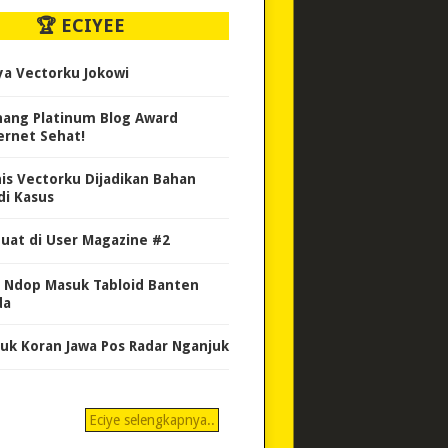
🏆 ECIYEE
ya Vectorku Jokowi
ang Platinum Blog Award
ernet Sehat!
nis Vectorku Dijadikan Bahan
di Kasus
uat di User Magazine #2
 Ndop Masuk Tabloid Banten
da
uk Koran Jawa Pos Radar Nganjuk
Eciye selengkapnya..