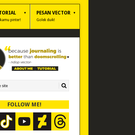
TORIAL
PESAN VECTOR
 kamu pinter!
Golek duik!
FOLLOW ME!