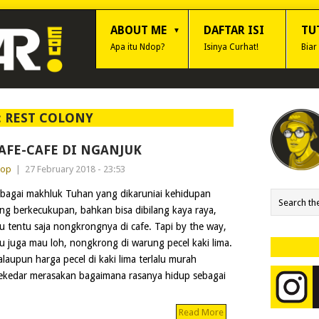
ABOUT ME
DAFTAR ISI
TU
Apa itu Ndop?
Isinya Curhat!
Biar
:
REST COLONY
AFE-CAFE DI NGANJUK
dop
|
27 February 2018 - 23:53
bagai makhluk Tuhan yang dikaruniai kehidupan
ng berkecukupan, bahkan bisa dibilang kaya raya,
u tentu saja nongkrongnya di cafe. Tapi by the way,
u juga mau loh, nongkrong di warung pecel kaki lima.
laupun harga pecel di kaki lima terlalu murah
sekedar merasakan bagaimana rasanya hidup sebagai
Read More