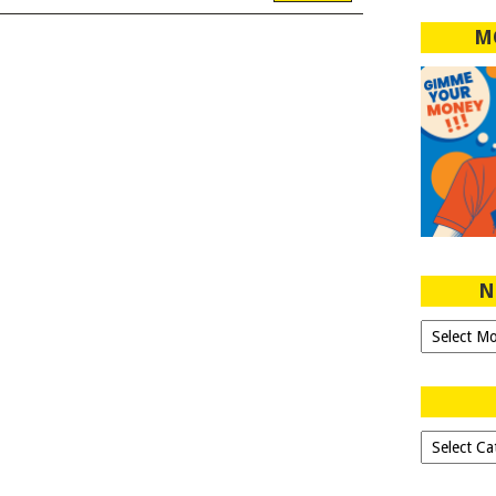
M
N
Ngeblog
Sejak
2007!
Dipilih-
dipilih..