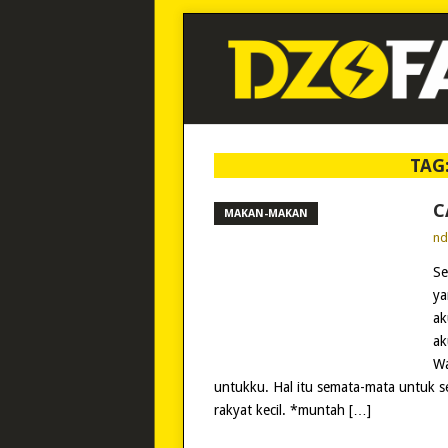
TAG
C
MAKAN-MAKAN
n
Se
ya
ak
ak
Wa
untukku. Hal itu semata-mata untuk 
rakyat kecil. *muntah […]