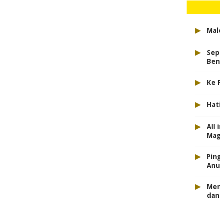
▸
Mal
▸
Sep
Ben
▸
Ke 
▸
Hat
▸
All
Mag
▸
Pin
Anu
▸
Men
dan