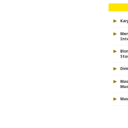
▸
Kar
▸
Men
Int
▸
Bis
Stu
▸
Dim
▸
Mas
Mu
▸
Mas