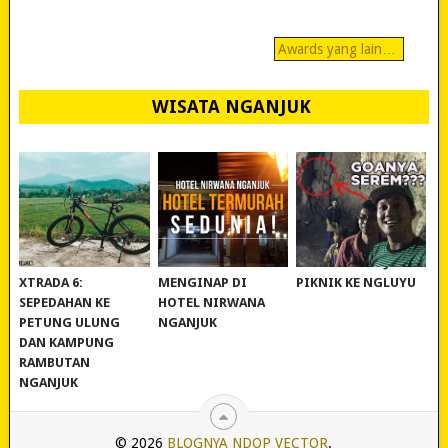
Awards yang lain…
WISATA NGANJUK
REVIEW POLYGON
MURAH BANGET!
WISATA NGANJUK:
XTRADA 6:
MENGINAP DI
PIKNIK KE NGLUYU
SEPEDAHAN KE
HOTEL NIRWANA
PETUNG ULUNG
NGANJUK
DAN KAMPUNG
RAMBUTAN
NGANJUK
© 2026
BLOGNYA NDOP VECTOR
.