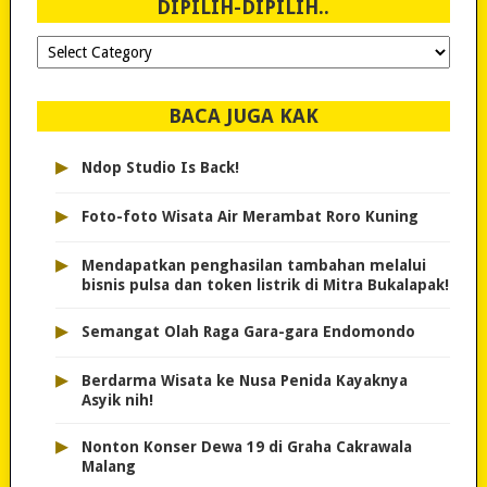
DIPILIH-DIPILIH..
Dipilih-
dipilih..
BACA JUGA KAK
▸
Ndop Studio Is Back!
▸
Foto-foto Wisata Air Merambat Roro Kuning
▸
Mendapatkan penghasilan tambahan melalui
bisnis pulsa dan token listrik di Mitra Bukalapak!
▸
Semangat Olah Raga Gara-gara Endomondo
▸
Berdarma Wisata ke Nusa Penida Kayaknya
Asyik nih!
▸
Nonton Konser Dewa 19 di Graha Cakrawala
Malang