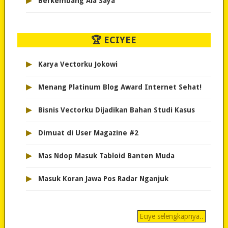
▸
Berkembang Ala Saya
🏆 ECIYEE
▸
Karya Vectorku Jokowi
▸
Menang Platinum Blog Award Internet Sehat!
▸
Bisnis Vectorku Dijadikan Bahan Studi Kasus
▸
Dimuat di User Magazine #2
▸
Mas Ndop Masuk Tabloid Banten Muda
▸
Masuk Koran Jawa Pos Radar Nganjuk
Eciye selengkapnya..