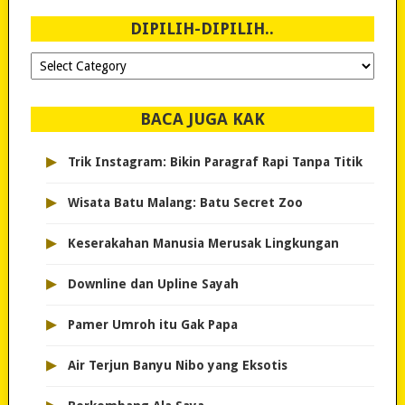
2007!
DIPILIH-DIPILIH..
Dipilih-
dipilih..
BACA JUGA KAK
▸
Trik Instagram: Bikin Paragraf Rapi Tanpa Titik
▸
Wisata Batu Malang: Batu Secret Zoo
▸
Keserakahan Manusia Merusak Lingkungan
▸
Downline dan Upline Sayah
▸
Pamer Umroh itu Gak Papa
▸
Air Terjun Banyu Nibo yang Eksotis