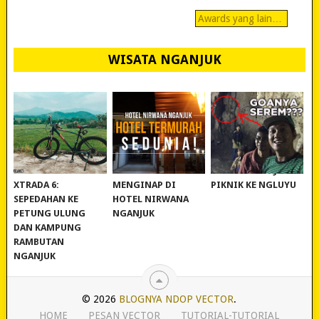
Awards yang lain…
WISATA NGANJUK
REVIEW POLYGON
MURAH BANGET!
WISATA NGANJUK:
XTRADA 6:
MENGINAP DI
PIKNIK KE NGLUYU
SEPEDAHAN KE
HOTEL NIRWANA
PETUNG ULUNG
NGANJUK
DAN KAMPUNG
RAMBUTAN
NGANJUK
© 2026
BLOGNYA NDOP VECTOR
.
HOME
PESAN VECTOR
TUTORIAL-TUTORIAL