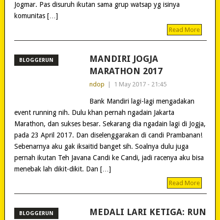
Jogmar. Pas disuruh ikutan sama grup watsap yg isinya
komunitas […]
Read More
MANDIRI JOGJA
BLOGGERUN
MARATHON 2017
ndop
|
1 May 2017 - 21:45
Bank Mandiri lagi-lagi mengadakan
event running nih. Dulu khan pernah ngadain Jakarta
Marathon, dan sukses besar. Sekarang dia ngadain lagi di Jogja,
pada 23 April 2017. Dan diselenggarakan di candi Prambanan!
Sebenarnya aku gak iksaitid banget sih. Soalnya dulu juga
pernah ikutan Teh Javana Candi ke Candi, jadi racenya aku bisa
menebak lah dikit-dikit. Dan […]
Read More
MEDALI LARI KETIGA: RUN
BLOGGERUN