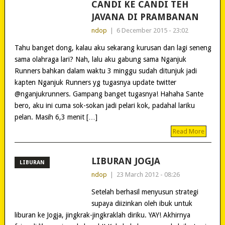
CANDI KE CANDI TEH
JAVANA DI PRAMBANAN
ndop
|
6 December 2015 - 23:02
Tahu banget dong, kalau aku sekarang kurusan dan lagi seneng
sama olahraga lari? Nah, lalu aku gabung sama Nganjuk
Runners bahkan dalam waktu 3 minggu sudah ditunjuk jadi
kapten Nganjuk Runners yg tugasnya update twitter
@nganjukrunners. Gampang banget tugasnya! Hahaha Sante
bero, aku ini cuma sok-sokan jadi pelari kok, padahal lariku
pelan. Masih 6,3 menit […]
Read More
LIBURAN JOGJA
LIBURAN
ndop
|
23 March 2012 - 08:26
Setelah berhasil menyusun strategi
supaya diizinkan oleh ibuk untuk
liburan ke Jogja, jingkrak-jingkraklah diriku. YAY! Akhirnya