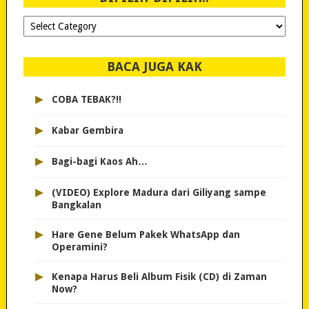
Dipilih-
dipilih..
BACA JUGA KAK
▸
COBA TEBAK?!!
▸
Kabar Gembira
▸
Bagi-bagi Kaos Ah…
▸
(VIDEO) Explore Madura dari Giliyang sampe
Bangkalan
▸
Hare Gene Belum Pakek WhatsApp dan
Operamini?
▸
Kenapa Harus Beli Album Fisik (CD) di Zaman
Now?