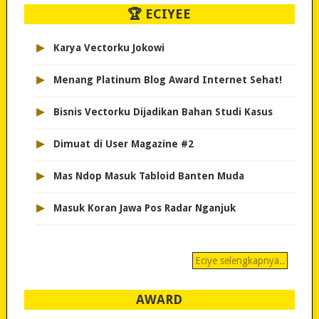
🏆 ECIYEE
▸
Karya Vectorku Jokowi
▸
Menang Platinum Blog Award Internet Sehat!
▸
Bisnis Vectorku Dijadikan Bahan Studi Kasus
▸
Dimuat di User Magazine #2
▸
Mas Ndop Masuk Tabloid Banten Muda
▸
Masuk Koran Jawa Pos Radar Nganjuk
Eciye selengkapnya..
AWARD