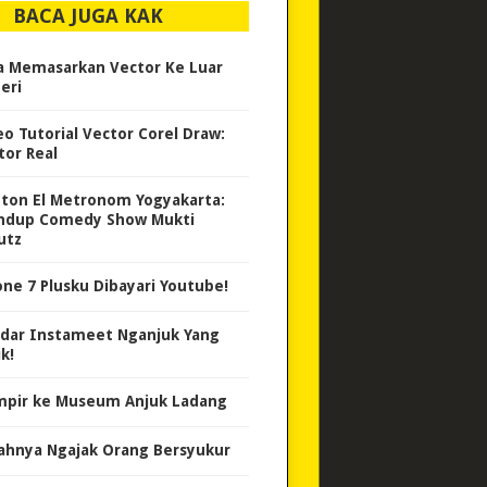
BACA JUGA KAK
a Memasarkan Vector Ke Luar
eri
eo Tutorial Vector Corel Draw:
tor Real
ton El Metronom Yogyakarta:
ndup Comedy Show Mukti
utz
one 7 Plusku Dibayari Youtube!
dar Instameet Nganjuk Yang
k!
pir ke Museum Anjuk Ladang
ahnya Ngajak Orang Bersyukur