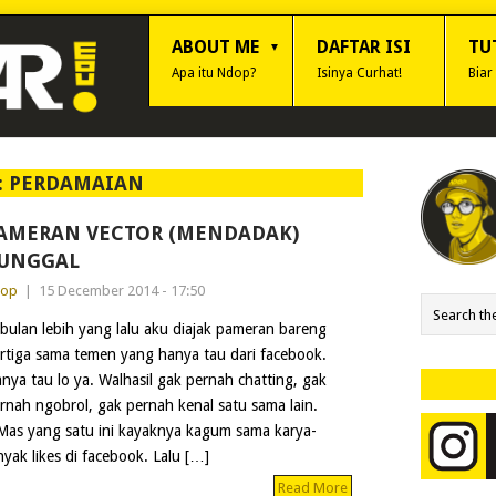
ABOUT ME
DAFTAR ISI
TU
Apa itu Ndop?
Isinya Curhat!
Biar
:
PERDAMAIAN
AMERAN VECTOR (MENDADAK)
UNGGAL
dop
|
15 December 2014 - 17:50
bulan lebih yang lalu aku diajak pameran bareng
rtiga sama temen yang hanya tau dari facebook.
nya tau lo ya. Walhasil gak pernah chatting, gak
rnah ngobrol, gak pernah kenal satu sama lain.
 Mas yang satu ini kayaknya kagum sama karya-
yak likes di facebook. Lalu […]
Read More