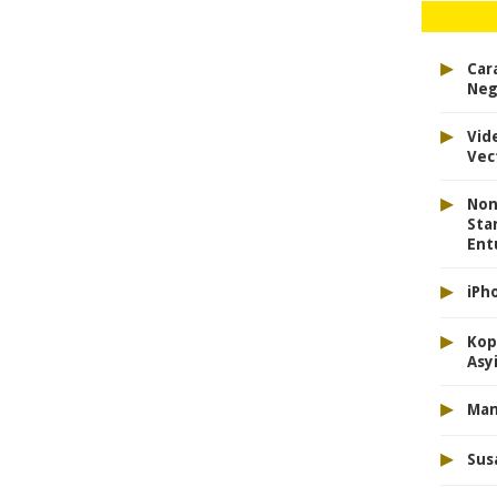
▸
Car
Neg
▸
Vid
Vec
▸
Non
Sta
Ent
▸
iPh
▸
Kop
Asyi
▸
Mam
▸
Sus