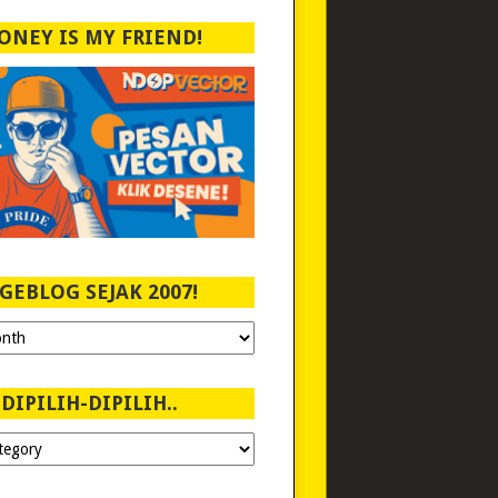
ONEY IS MY FRIEND!
GEBLOG SEJAK 2007!
DIPILIH-DIPILIH..