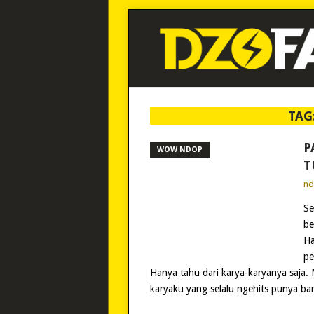
TAG
P
WOW NDOP
T
n
Se
be
Ha
pe
Hanya tahu dari karya-karyanya saja.
karyaku yang selalu ngehits punya ban