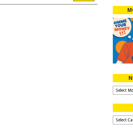
M
N
Ngeblog
Sejak
2007!
Dipilih-
dipilih..