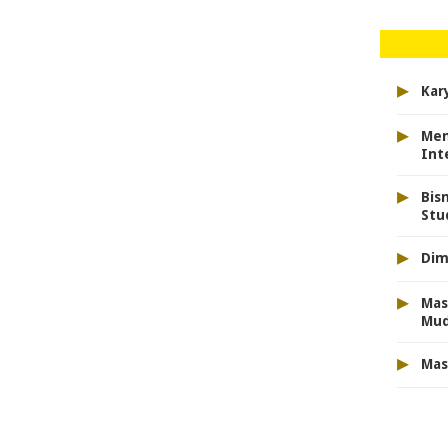
▸
Kar
▸
Men
Int
▸
Bis
Stu
▸
Dim
▸
Mas
Mu
▸
Mas