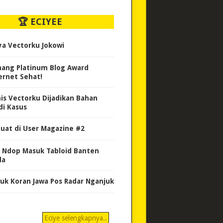
🏆 ECIYEE
ya Vectorku Jokowi
ang Platinum Blog Award
ernet Sehat!
nis Vectorku Dijadikan Bahan
di Kasus
uat di User Magazine #2
 Ndop Masuk Tabloid Banten
da
uk Koran Jawa Pos Radar Nganjuk
Eciye selengkapnya..