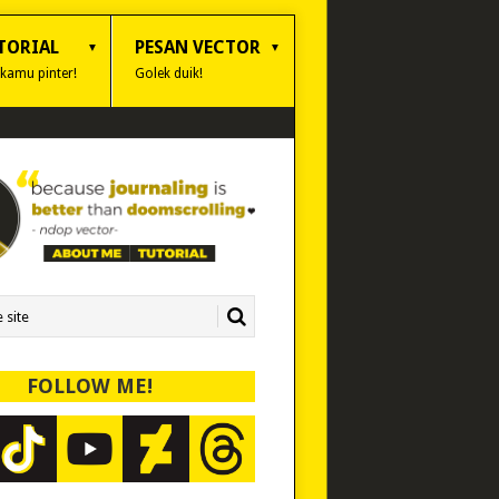
TORIAL
PESAN VECTOR
 kamu pinter!
Golek duik!
FOLLOW ME!