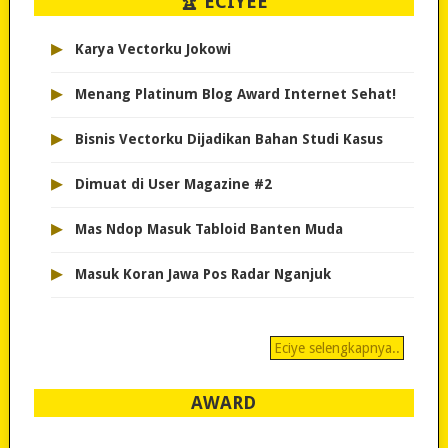
🏆 ECIYEE
▸
Karya Vectorku Jokowi
▸
Menang Platinum Blog Award Internet Sehat!
▸
Bisnis Vectorku Dijadikan Bahan Studi Kasus
▸
Dimuat di User Magazine #2
▸
Mas Ndop Masuk Tabloid Banten Muda
▸
Masuk Koran Jawa Pos Radar Nganjuk
Eciye selengkapnya..
AWARD