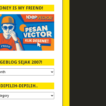
ONEY IS MY FRIEND!
GEBLOG SEJAK 2007!
DIPILIH-DIPILIH..