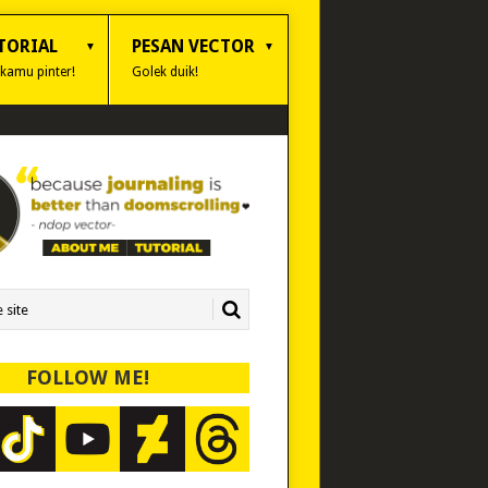
TORIAL
PESAN VECTOR
 kamu pinter!
Golek duik!
FOLLOW ME!