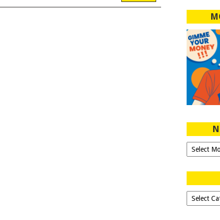
M
N
Ngeblog
Sejak
2007!
Dipilih-
dipilih..