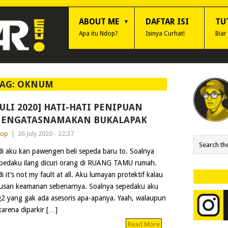
ABOUT ME
DAFTAR ISI
TU
Apa itu Ndop?
Isinya Curhat!
Biar
AG:
OKNUM
JULI 2020] HATI-HATI PENIPUAN
ENGATASNAMAKAN BUKALAPAK
dop
|
26 July 2020 - 22:37
di aku kan pawengen beli sepeda baru to. Soalnya
pedaku ilang dicuri orang di RUANG TAMU rumah.
di it’s not my fault at all. Aku lumayan protektif kalau
usan keamanan sebenarnya. Soalnya sepedaku aku
2 yang gak ada asesoris apa-apanya. Yaah, walaupun
arena diparkir […]
Read More