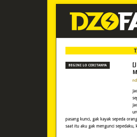
T
[
BEGINI LO CERITANYA
M
n
Ja
se
Ja
ur
pasang kunci, gak kayak sepeda orang
saat itu aku gak mengunci sepedaku, k