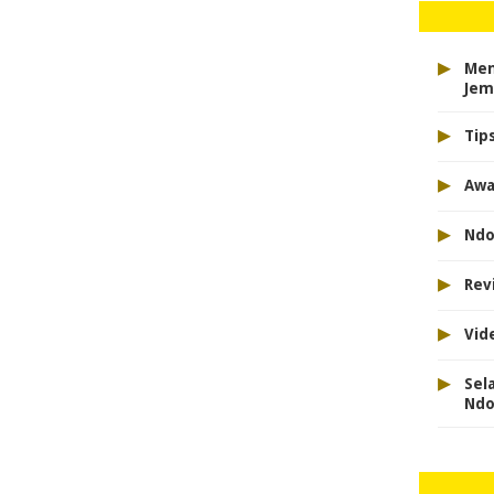
▸
Men
Jem
▸
Tip
▸
Awa
▸
Ndo
▸
Rev
▸
Vid
▸
Sel
Nd