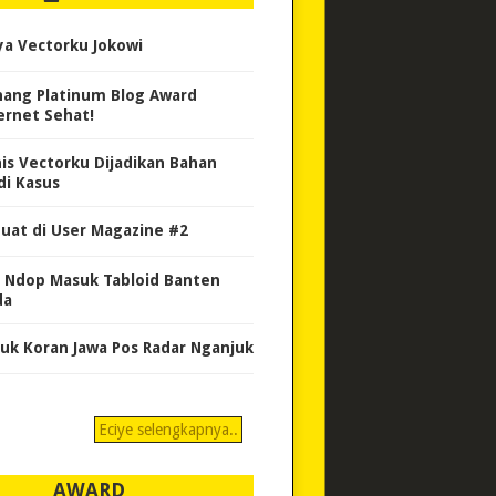
ya Vectorku Jokowi
ang Platinum Blog Award
ernet Sehat!
nis Vectorku Dijadikan Bahan
di Kasus
uat di User Magazine #2
 Ndop Masuk Tabloid Banten
da
uk Koran Jawa Pos Radar Nganjuk
Eciye selengkapnya..
AWARD