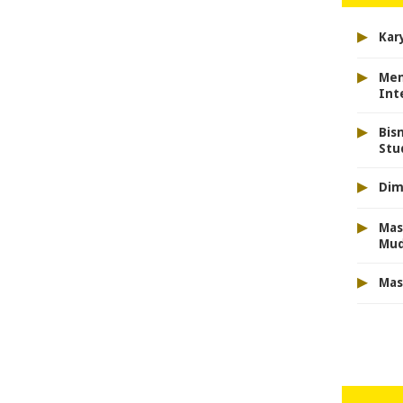
▸
Kar
▸
Men
Int
▸
Bis
Stu
▸
Dim
▸
Mas
Mu
▸
Mas