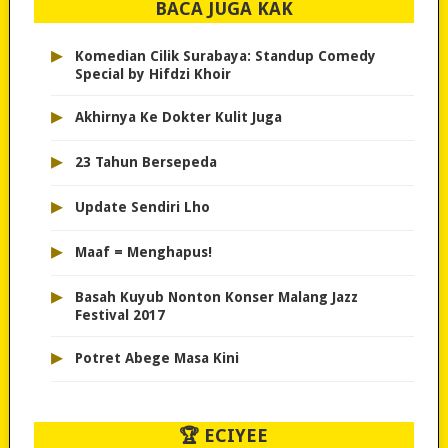
BACA JUGA KAK
▸
Komedian Cilik Surabaya: Standup Comedy
Special by Hifdzi Khoir
▸
Akhirnya Ke Dokter Kulit Juga
▸
23 Tahun Bersepeda
▸
Update Sendiri Lho
▸
Maaf = Menghapus!
▸
Basah Kuyub Nonton Konser Malang Jazz
Festival 2017
▸
Potret Abege Masa Kini
🏆 ECIYEE