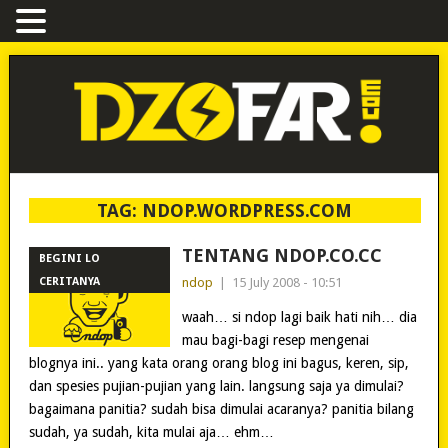
TAG:
NDOP.WORDPRESS.COM
TENTANG NDOP.CO.CC
BEGINI LO
CERITANYA
ndop
|
15 July 2008 - 10:51
waah… si ndop lagi baik hati nih… dia
mau bagi-bagi resep mengenai
blognya ini.. yang kata orang orang blog ini bagus, keren, sip,
dan spesies pujian-pujian yang lain. langsung saja ya dimulai?
bagaimana panitia? sudah bisa dimulai acaranya? panitia bilang
sudah, ya sudah, kita mulai aja… ehm…