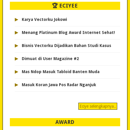
🏆 ECIYEE
▸
Karya Vectorku Jokowi
▸
Menang Platinum Blog Award Internet Sehat!
▸
Bisnis Vectorku Dijadikan Bahan Studi Kasus
▸
Dimuat di User Magazine #2
▸
Mas Ndop Masuk Tabloid Banten Muda
▸
Masuk Koran Jawa Pos Radar Nganjuk
Eciye selengkapnya..
AWARD