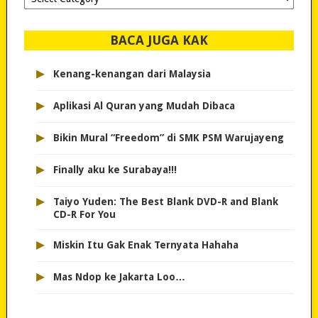
dipilih..
BACA JUGA KAK
▸
Kenang-kenangan dari Malaysia
▸
Aplikasi Al Quran yang Mudah Dibaca
▸
Bikin Mural “Freedom” di SMK PSM Warujayeng
▸
Finally aku ke Surabaya!!!
▸
Taiyo Yuden: The Best Blank DVD-R and Blank
CD-R For You
▸
Miskin Itu Gak Enak Ternyata Hahaha
▸
Mas Ndop ke Jakarta Loo…