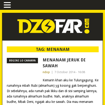
TAG:
MENANAM
MENANAM JERUK DI
BEGINI LO CARANYA
SAWAH
ndop
|
7 October 2014 - 16:08
Kemarin khan aku ke Tulungagung. Ke
rumahnya mbah Rubi (almarhum) yg kosong gak berpenghuni.
Di sebelahnya, ada rumah pak likku dan di sisi samping lainnya,
ada rumahnya almarhum budhe. Nah, anaknya almarhum
budhe, Mbak Deni, ngajak aku ke sawah. Dia mau menanam