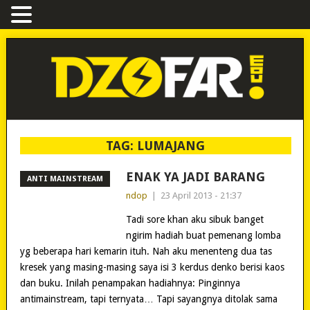
TAG:
LUMAJANG
ENAK YA JADI BARANG
ANTI MAINSTREAM
ndop
|
23 April 2013 - 21:37
Tadi sore khan aku sibuk banget
ngirim hadiah buat pemenang lomba
yg beberapa hari kemarin ituh. Nah aku menenteng dua tas
kresek yang masing-masing saya isi 3 kerdus denko berisi kaos
dan buku. Inilah penampakan hadiahnya: Pinginnya
antimainstream, tapi ternyata… Tapi sayangnya ditolak sama