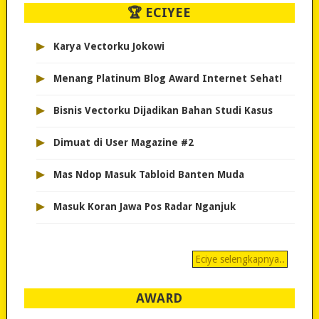
🏆 ECIYEE
▸
Karya Vectorku Jokowi
▸
Menang Platinum Blog Award Internet Sehat!
▸
Bisnis Vectorku Dijadikan Bahan Studi Kasus
▸
Dimuat di User Magazine #2
▸
Mas Ndop Masuk Tabloid Banten Muda
▸
Masuk Koran Jawa Pos Radar Nganjuk
Eciye selengkapnya..
AWARD