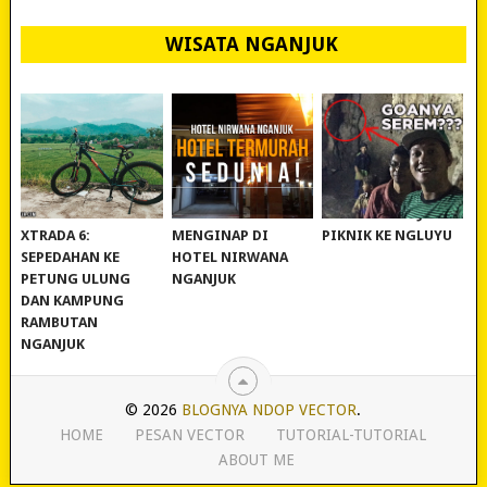
WISATA NGANJUK
REVIEW POLYGON
MURAH BANGET!
WISATA NGANJUK:
XTRADA 6:
MENGINAP DI
PIKNIK KE NGLUYU
SEPEDAHAN KE
HOTEL NIRWANA
PETUNG ULUNG
NGANJUK
DAN KAMPUNG
RAMBUTAN
NGANJUK
© 2026
BLOGNYA NDOP VECTOR
.
HOME
PESAN VECTOR
TUTORIAL-TUTORIAL
ABOUT ME