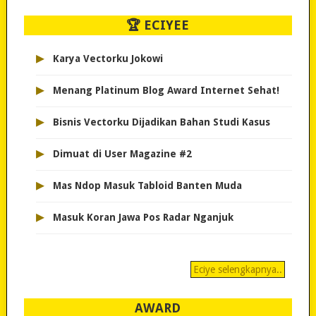
🏆 ECIYEE
▸
Karya Vectorku Jokowi
▸
Menang Platinum Blog Award Internet Sehat!
▸
Bisnis Vectorku Dijadikan Bahan Studi Kasus
▸
Dimuat di User Magazine #2
▸
Mas Ndop Masuk Tabloid Banten Muda
▸
Masuk Koran Jawa Pos Radar Nganjuk
Eciye selengkapnya..
AWARD