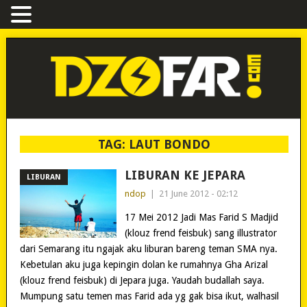
TAG:
LAUT BONDO
LIBURAN KE JEPARA
LIBURAN
ndop
|
21 June 2012 - 02:12
17 Mei 2012 Jadi Mas Farid S Madjid
(klouz frend feisbuk) sang illustrator
dari Semarang itu ngajak aku liburan bareng teman SMA nya.
Kebetulan aku juga kepingin dolan ke rumahnya Gha Arizal
(klouz frend feisbuk) di Jepara juga. Yaudah budallah saya.
Mumpung satu temen mas Farid ada yg gak bisa ikut, walhasil