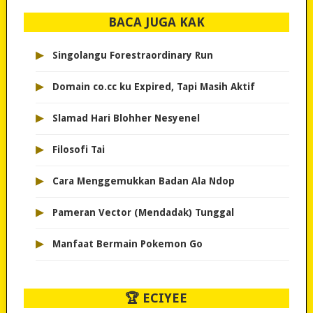
BACA JUGA KAK
▸
Singolangu Forestraordinary Run
▸
Domain co.cc ku Expired, Tapi Masih Aktif
▸
Slamad Hari Blohher Nesyenel
▸
Filosofi Tai
▸
Cara Menggemukkan Badan Ala Ndop
▸
Pameran Vector (Mendadak) Tunggal
▸
Manfaat Bermain Pokemon Go
🏆 ECIYEE