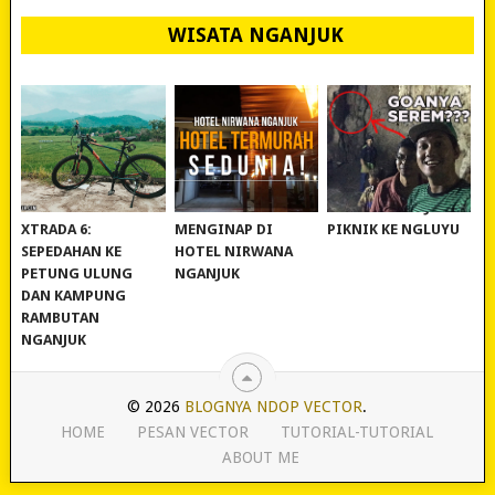
WISATA NGANJUK
REVIEW POLYGON
MURAH BANGET!
WISATA NGANJUK:
XTRADA 6:
MENGINAP DI
PIKNIK KE NGLUYU
SEPEDAHAN KE
HOTEL NIRWANA
PETUNG ULUNG
NGANJUK
DAN KAMPUNG
RAMBUTAN
NGANJUK
© 2026
BLOGNYA NDOP VECTOR
.
HOME
PESAN VECTOR
TUTORIAL-TUTORIAL
ABOUT ME