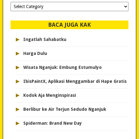
Dipilih-
dipilih..
BACA JUGA KAK
▸
Ingatlah Sahabatku
▸
Harga Dulu
▸
Wisata Nganjuk: Embung Estumulyo
▸
IbisPaintX, Aplikasi Menggambar di Hape Gratis
▸
Kodok Aja Menginspirasi
▸
Berlibur ke Air Terjun Sedudo Nganjuk
▸
Spiderman: Brand New Day