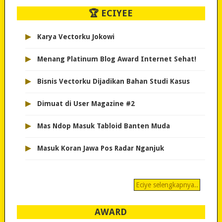
🏆 ECIYEE
▸
Karya Vectorku Jokowi
▸
Menang Platinum Blog Award Internet Sehat!
▸
Bisnis Vectorku Dijadikan Bahan Studi Kasus
▸
Dimuat di User Magazine #2
▸
Mas Ndop Masuk Tabloid Banten Muda
▸
Masuk Koran Jawa Pos Radar Nganjuk
Eciye selengkapnya..
AWARD