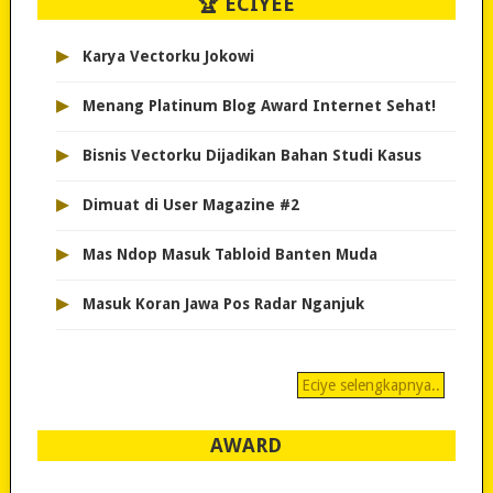
🏆 ECIYEE
▸
Karya Vectorku Jokowi
▸
Menang Platinum Blog Award Internet Sehat!
▸
Bisnis Vectorku Dijadikan Bahan Studi Kasus
▸
Dimuat di User Magazine #2
▸
Mas Ndop Masuk Tabloid Banten Muda
▸
Masuk Koran Jawa Pos Radar Nganjuk
Eciye selengkapnya..
AWARD