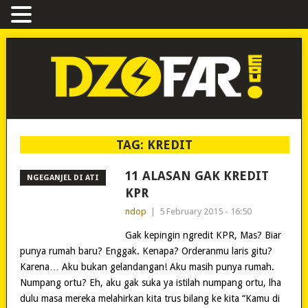
TAG:
KREDIT
11 ALASAN GAK KREDIT
NGEGANJEL DI ATI
KPR
ndop
|
5 February 2015 - 16:50
Gak kepingin ngredit KPR, Mas? Biar
punya rumah baru? Enggak. Kenapa? Orderanmu laris gitu?
Karena… Aku bukan gelandangan! Aku masih punya rumah.
Numpang ortu? Eh, aku gak suka ya istilah numpang ortu, lha
dulu masa mereka melahirkan kita trus bilang ke kita “Kamu di