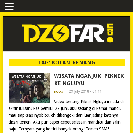
TAG:
KOLAM RENANG
WISATA NGANJUK: PIKNIK
WISATA NGANJUK
KE NGLUYU
ndop
|
29 July 2018 - 01:11
Video tentang Piknik Ngluyu ini ada di
akhir tulisan! Pas pemilu, 27 Juni, aku sedang di kamar mandi,
mau siap-siap nyoblos, eh dibengoki dari luar jeding katanya
dicari temen. Aku pun cepet-cepet selesaiin mandiku dan salin
baju. Ternyata yang ke sini banyak orang! Temen SMA!