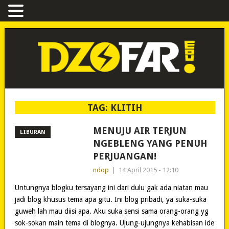
TAG:
KLITIH
MENUJU AIR TERJUN
LIBURAN
NGEBLENG YANG PENUH
PERJUANGAN!
ndop
|
14 April 2015 - 12:10
Untungnya blogku tersayang ini dari dulu gak ada niatan mau
jadi blog khusus tema apa gitu. Ini blog pribadi, ya suka-suka
guweh lah mau diisi apa. Aku suka sensi sama orang-orang yg
sok-sokan main tema di blognya. Ujung-ujungnya kehabisan ide