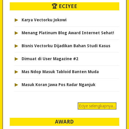
🏆 ECIYEE
▸
Karya Vectorku Jokowi
▸
Menang Platinum Blog Award Internet Sehat!
▸
Bisnis Vectorku Dijadikan Bahan Studi Kasus
▸
Dimuat di User Magazine #2
▸
Mas Ndop Masuk Tabloid Banten Muda
▸
Masuk Koran Jawa Pos Radar Nganjuk
Eciye selengkapnya..
AWARD