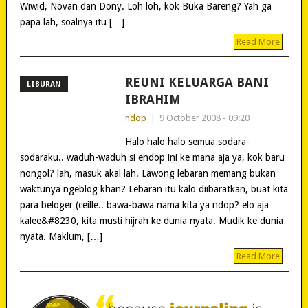
Wiwid, Novan dan Dony. Loh loh, kok Buka Bareng? Yah ga
papa lah, soalnya itu […]
Read More
REUNI KELUARGA BANI
LIBURAN
IBRAHIM
ndop
|
9 October 2008 - 09:20
Halo halo halo semua sodara-
sodaraku.. waduh-waduh si endop ini ke mana aja ya, kok baru
nongol? lah, masuk akal lah. Lawong lebaran memang bukan
waktunya ngeblog khan? Lebaran itu kalo diibaratkan, buat kita
para beloger (ceille.. bawa-bawa nama kita ya ndop? elo aja
kalee&#8230, kita musti hijrah ke dunia nyata. Mudik ke dunia
nyata. Maklum, […]
Read More