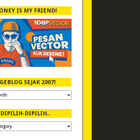
ONEY IS MY FRIEND!
GEBLOG SEJAK 2007!
DIPILIH-DIPILIH..