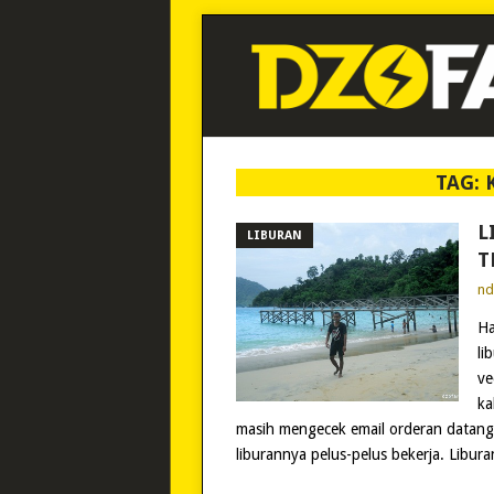
TAG:
L
LIBURAN
T
n
Ha
li
ve
ka
masih mengecek email orderan datang. 
liburannya pelus-pelus bekerja. Libur