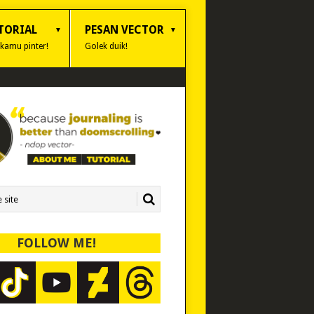
TORIAL
PESAN VECTOR
 kamu pinter!
Golek duik!
FOLLOW ME!