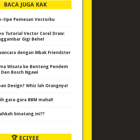
BACA JUGA KAK
e-tipe Pemesan Vectorku
eo Tutorial Vector Corel Draw:
ggambar Gigi Behel
ancara dengan Mbak Friendster
ma Wisata ke Benteng Pendem
 Den Bosch Ngawi
oan Design? Whiz lah Orangnya!
ih gara-gara BBM mahal!
ahkah binatang ini??
🏆 ECIYEE