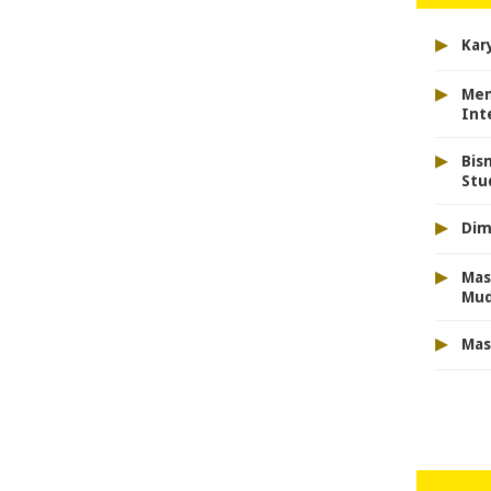
▸
Kar
▸
Men
Int
▸
Bis
Stu
▸
Dim
▸
Mas
Mu
▸
Mas