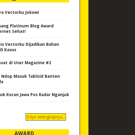
ya Vectorku Jokowi
ang Platinum Blog Award
ernet Sehat!
nis Vectorku Dijadikan Bahan
di Kasus
uat di User Magazine #2
 Ndop Masuk Tabloid Banten
da
uk Koran Jawa Pos Radar Nganjuk
Eciye selengkapnya..
AWARD