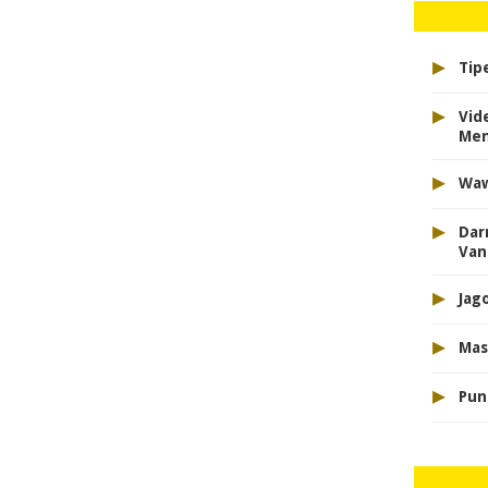
▸
Tip
▸
Vid
Men
▸
Waw
▸
Dar
Van
▸
Jag
▸
Mas
▸
Pun