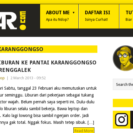
ABOUT ME
DAFTAR ISI
TU
Apa itu Ndop?
Isinya Curhat!
Biar
KARANGGONGSO
IBURAN KE PANTAI KARANGGONGSO
RENGGALEK
dop
|
2 March 2013 - 09:52
ri Sabtu, tanggal 23 Februari aku memutuskan untuk
bur seminggu. Liburan dari pekerjaan sebagai tukang
ctor wajah. Belum pernah saya seperti ini. Dulu-dulu
lo liburan selalu sambil bekerja. Bawa leptop dan
Kalo lagi lowong bisa sambil ngerjain order. Jadi
annya gak total. Nggak fokus. Masih tetep sibuk. […]
Read More