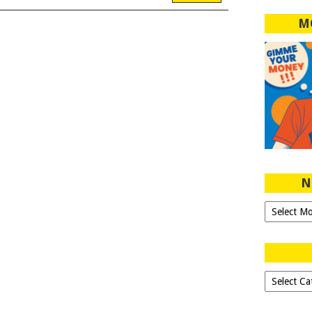
M
N
Ngeblog
Sejak
2007!
Dipilih-
dipilih..