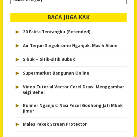
dipilih..
BACA JUGA KAK
▸
20 Fakta Tentangku (Extended)
▸
Air Terjun Singokromo Nganjuk: Masih Alami
▸
Sibuk = Sitik-sitik Bubuk
▸
Supermarket Bangunan Online
▸
Video Tutorial Vector Corel Draw: Menggambar
Gigi Behel
▸
Kuliner Nganjuk: Nasi Pecel Godhong Jati Mbok
Jimur
▸
Males Pakek Screen Protector