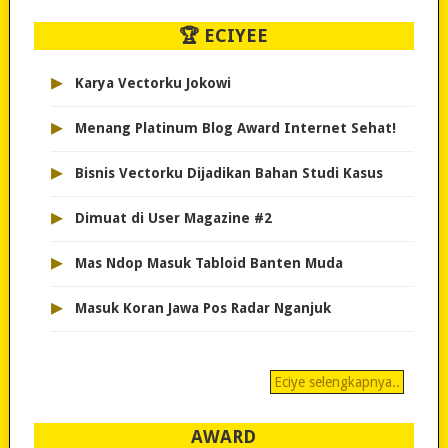
🏆 ECIYEE
▸
Karya Vectorku Jokowi
▸
Menang Platinum Blog Award Internet Sehat!
▸
Bisnis Vectorku Dijadikan Bahan Studi Kasus
▸
Dimuat di User Magazine #2
▸
Mas Ndop Masuk Tabloid Banten Muda
▸
Masuk Koran Jawa Pos Radar Nganjuk
Eciye selengkapnya..
AWARD