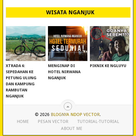
WISATA NGANJUK
REVIEW POLYGON
MURAH BANGET!
WISATA NGANJUK:
XTRADA 6:
MENGINAP DI
PIKNIK KE NGLUYU
SEPEDAHAN KE
HOTEL NIRWANA
PETUNG ULUNG
NGANJUK
DAN KAMPUNG
RAMBUTAN
NGANJUK
© 2026
BLOGNYA NDOP VECTOR
.
HOME
PESAN VECTOR
TUTORIAL-TUTORIAL
ABOUT ME