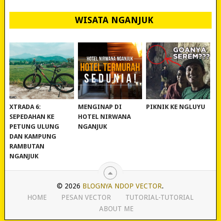
WISATA NGANJUK
REVIEW POLYGON
MURAH BANGET!
WISATA NGANJUK:
XTRADA 6:
MENGINAP DI
PIKNIK KE NGLUYU
SEPEDAHAN KE
HOTEL NIRWANA
PETUNG ULUNG
NGANJUK
DAN KAMPUNG
RAMBUTAN
NGANJUK
© 2026
BLOGNYA NDOP VECTOR
.
HOME
PESAN VECTOR
TUTORIAL-TUTORIAL
ABOUT ME