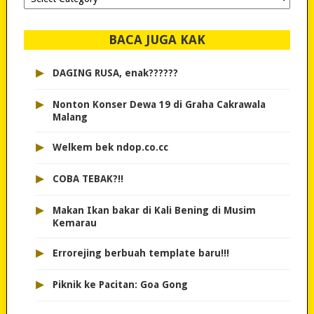
dipilih..
BACA JUGA KAK
▸
DAGING RUSA, enak??????
▸
Nonton Konser Dewa 19 di Graha Cakrawala
Malang
▸
Welkem bek ndop.co.cc
▸
COBA TEBAK?!!
▸
Makan Ikan bakar di Kali Bening di Musim
Kemarau
▸
Errorejing berbuah template baru!!!
▸
Piknik ke Pacitan: Goa Gong