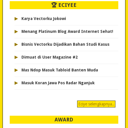
🏆 ECIYEE
▸
Karya Vectorku Jokowi
▸
Menang Platinum Blog Award Internet Sehat!
▸
Bisnis Vectorku Dijadikan Bahan Studi Kasus
▸
Dimuat di User Magazine #2
▸
Mas Ndop Masuk Tabloid Banten Muda
▸
Masuk Koran Jawa Pos Radar Nganjuk
Eciye selengkapnya..
AWARD