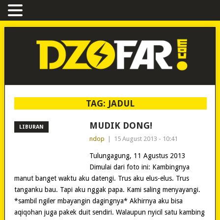
TAG:
JADUL
MUDIK DONG!
LIBURAN
ndop
|
15 August 2013 - 10:41
Tulungagung, 11 Agustus 2013
Dimulai dari foto ini: Kambingnya
manut banget waktu aku datengi. Trus aku elus-elus. Trus
tanganku bau. Tapi aku nggak papa. Kami saling menyayangi.
*sambil ngiler mbayangin dagingnya* Akhirnya aku bisa
aqiqohan juga pakek duit sendiri. Walaupun nyicil satu kambing