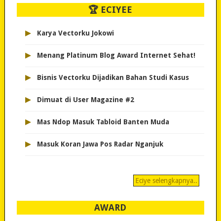
🏆 ECIYEE
▸
Karya Vectorku Jokowi
▸
Menang Platinum Blog Award Internet Sehat!
▸
Bisnis Vectorku Dijadikan Bahan Studi Kasus
▸
Dimuat di User Magazine #2
▸
Mas Ndop Masuk Tabloid Banten Muda
▸
Masuk Koran Jawa Pos Radar Nganjuk
Eciye selengkapnya..
AWARD