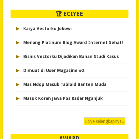
🏆 ECIYEE
▸
Karya Vectorku Jokowi
▸
Menang Platinum Blog Award Internet Sehat!
▸
Bisnis Vectorku Dijadikan Bahan Studi Kasus
▸
Dimuat di User Magazine #2
▸
Mas Ndop Masuk Tabloid Banten Muda
▸
Masuk Koran Jawa Pos Radar Nganjuk
Eciye selengkapnya..
AWARD