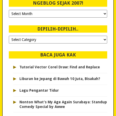
NGEBLOG SEJAK 2007!
Ngeblog
Sejak
2007!
DIPILIH-DIPILIH..
Dipilih-
dipilih..
BACA JUGA KAK
▸
Tutorial Vector Corel Draw: Find and Replace
▸
Liburan ke Jepang di Bawah 10 Juta, Bisakah?
▸
Lagu Pengantar Tidur
▸
Nonton What’s My Age Again Surabaya: Standup
Comedy Special by Awwe