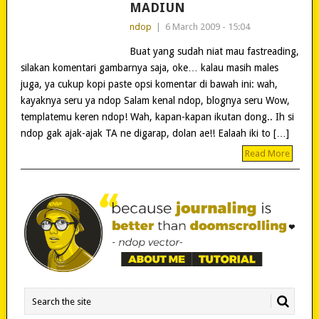
MADIUN
ndop
|
6 March 2009 - 15:04
Buat yang sudah niat mau fastreading,
silakan komentari gambarnya saja, oke… kalau masih males
juga, ya cukup kopi paste opsi komentar di bawah ini: wah,
kayaknya seru ya ndop Salam kenal ndop, blognya seru Wow,
templatemu keren ndop! Wah, kapan-kapan ikutan dong.. Ih si
ndop gak ajak-ajak TA ne digarap, dolan ae!! Ealaah iki to […]
Read More