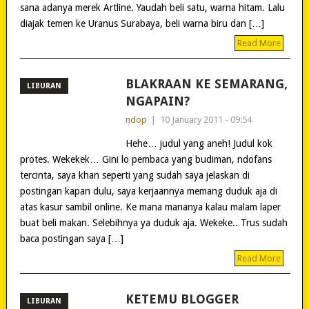
sana adanya merek Artline. Yaudah beli satu, warna hitam. Lalu
diajak temen ke Uranus Surabaya, beli warna biru dan […]
Read More
BLAKRAAN KE SEMARANG,
LIBURAN
NGAPAIN?
ndop
|
10 January 2011 - 09:54
Hehe… judul yang aneh! Judul kok
protes. Wekekek… Gini lo pembaca yang budiman, ndofans
tercinta, saya khan seperti yang sudah saya jelaskan di
postingan kapan dulu, saya kerjaannya memang duduk aja di
atas kasur sambil online. Ke mana mananya kalau malam laper
buat beli makan. Selebihnya ya duduk aja. Wekeke.. Trus sudah
baca postingan saya […]
Read More
KETEMU BLOGGER
LIBURAN