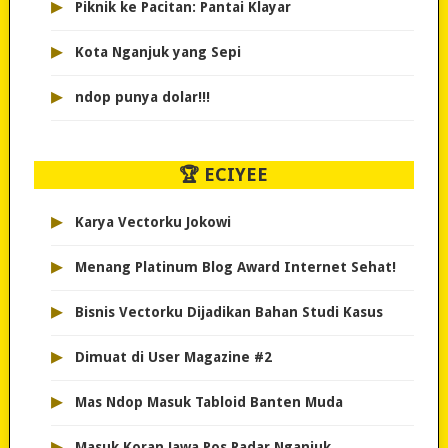
▸
Piknik ke Pacitan: Pantai Klayar
▸
Kota Nganjuk yang Sepi
▸
ndop punya dolar!!!
🏆 ECIYEE
▸
Karya Vectorku Jokowi
▸
Menang Platinum Blog Award Internet Sehat!
▸
Bisnis Vectorku Dijadikan Bahan Studi Kasus
▸
Dimuat di User Magazine #2
▸
Mas Ndop Masuk Tabloid Banten Muda
▸
Masuk Koran Jawa Pos Radar Nganjuk