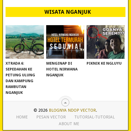
WISATA NGANJUK
REVIEW POLYGON
MURAH BANGET!
WISATA NGANJUK:
XTRADA 6:
MENGINAP DI
PIKNIK KE NGLUYU
SEPEDAHAN KE
HOTEL NIRWANA
PETUNG ULUNG
NGANJUK
DAN KAMPUNG
RAMBUTAN
NGANJUK
© 2026
BLOGNYA NDOP VECTOR
.
HOME
PESAN VECTOR
TUTORIAL-TUTORIAL
ABOUT ME