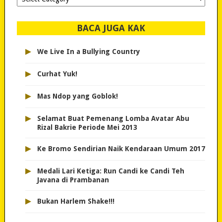
dipilih..
BACA JUGA KAK
▸
We Live In a Bullying Country
▸
Curhat Yuk!
▸
Mas Ndop yang Goblok!
▸
Selamat Buat Pemenang Lomba Avatar Abu
Rizal Bakrie Periode Mei 2013
▸
Ke Bromo Sendirian Naik Kendaraan Umum 2017
▸
Medali Lari Ketiga: Run Candi ke Candi Teh
Javana di Prambanan
▸
Bukan Harlem Shake!!!