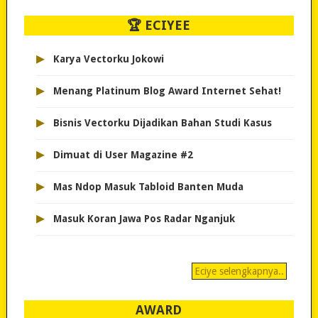
🏆 ECIYEE
▸
Karya Vectorku Jokowi
▸
Menang Platinum Blog Award Internet Sehat!
▸
Bisnis Vectorku Dijadikan Bahan Studi Kasus
▸
Dimuat di User Magazine #2
▸
Mas Ndop Masuk Tabloid Banten Muda
▸
Masuk Koran Jawa Pos Radar Nganjuk
Eciye selengkapnya..
AWARD