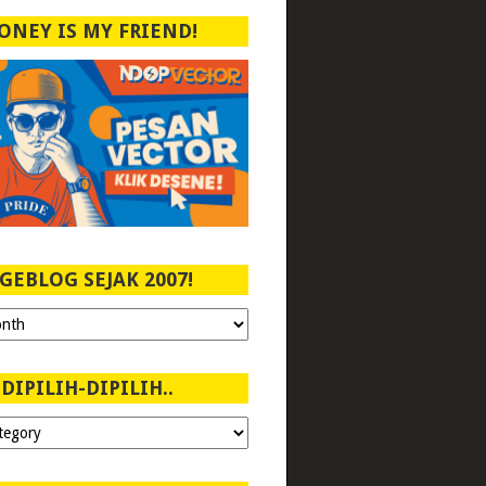
ONEY IS MY FRIEND!
GEBLOG SEJAK 2007!
DIPILIH-DIPILIH..