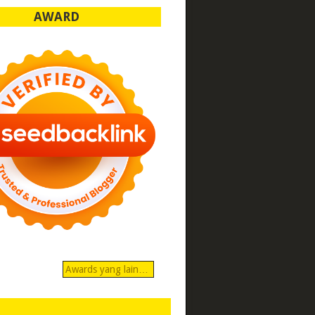
AWARD
Awards yang lain…