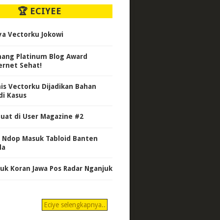
🏆 ECIYEE
ya Vectorku Jokowi
ang Platinum Blog Award
ernet Sehat!
nis Vectorku Dijadikan Bahan
di Kasus
uat di User Magazine #2
 Ndop Masuk Tabloid Banten
da
uk Koran Jawa Pos Radar Nganjuk
Eciye selengkapnya..