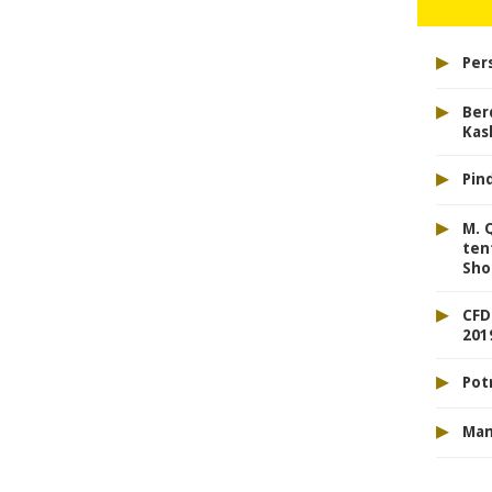
▸
Per
▸
Ber
Kas
▸
Pin
▸
M. 
ten
Sho
▸
CFD
201
▸
Pot
▸
Mam