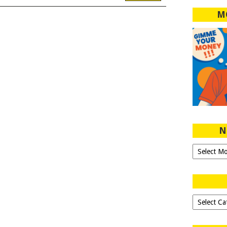
M
N
Ngeblog
Sejak
2007!
Dipilih-
dipilih..