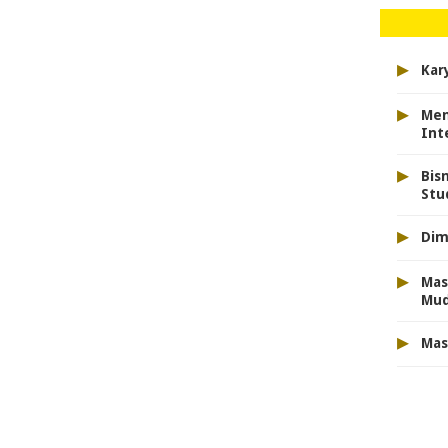
▸
Kar
▸
Men
Int
▸
Bis
Stu
▸
Dim
▸
Mas
Mu
▸
Mas