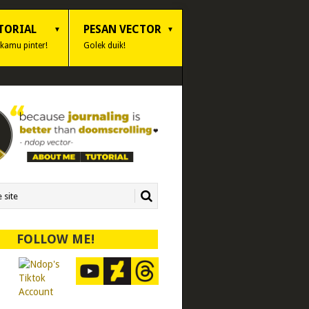
TORIAL
PESAN VECTOR
 kamu pinter!
Golek duik!
FOLLOW ME!