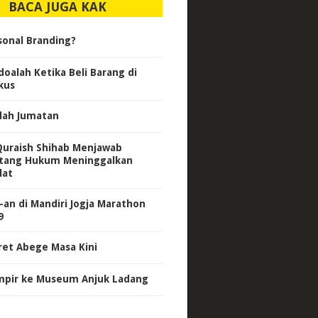
BACA JUGA KAK
sonal Branding?
doalah Ketika Beli Barang di
kus
dah Jumatan
Quraish Shihab Menjawab
tang Hukum Meninggalkan
lat
-an di Mandiri Jogja Marathon
9
ret Abege Masa Kini
pir ke Museum Anjuk Ladang