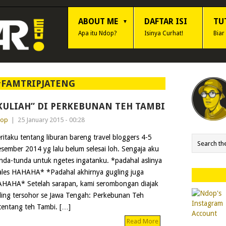
ABOUT ME
DAFTAR ISI
TU
Apa itu Ndop?
Isinya Curhat!
Biar
#FAMTRIPJATENG
KULIAH” DI PERKEBUNAN TEH TAMBI
dop
|
25 January 2015 - 00:28
ritaku tentang liburan bareng travel bloggers 4-5
sember 2014 yg lalu belum selesai loh. Sengaja aku
nda-tunda untuk ngetes ingatanku. *padahal aslinya
les HAHAHA* *Padahal akhirnya gugling juga
HAHA* Setelah sarapan, kami serombongan diajak
aling tersohor se Jawa Tengah: Perkebunan Teh
 tentang teh Tambi. […]
Read More