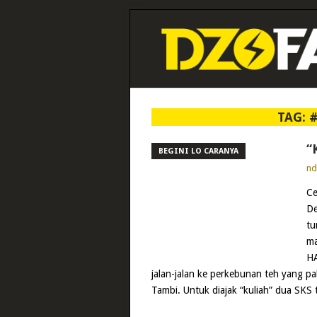
TAG:
“
BEGINI LO CARANYA
n
Ce
De
tu
ma
HA
jalan-jalan ke perkebunan teh yang p
Tambi. Untuk diajak “kuliah” dua SKS