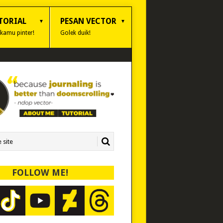
TORIAL
PESAN VECTOR
 kamu pinter!
Golek duik!
FOLLOW ME!