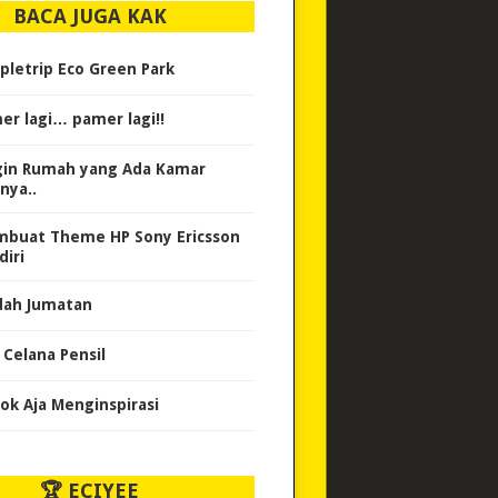
BACA JUGA KAK
pletrip Eco Green Park
er lagi… pamer lagi!!
gin Rumah yang Ada Kamar
nya..
buat Theme HP Sony Ericsson
diri
dah Jumatan
 Celana Pensil
ok Aja Menginspirasi
🏆 ECIYEE