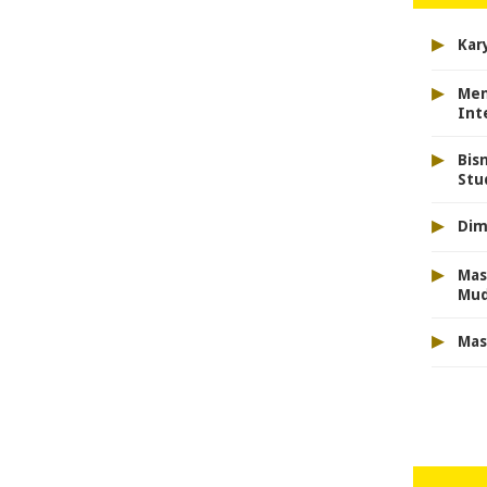
▸
Kar
▸
Men
Int
▸
Bis
Stu
▸
Dim
▸
Mas
Mu
▸
Mas