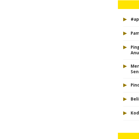
▸
#ap
▸
Pam
▸
Pin
Anu
▸
Mem
Sen
▸
Pin
▸
Beli
▸
Kod