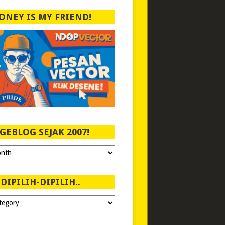
ONEY IS MY FRIEND!
GEBLOG SEJAK 2007!
DIPILIH-DIPILIH..