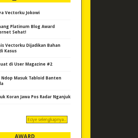
ya Vectorku Jokowi
ang Platinum Blog Award
ernet Sehat!
nis Vectorku Dijadikan Bahan
di Kasus
uat di User Magazine #2
 Ndop Masuk Tabloid Banten
da
uk Koran Jawa Pos Radar Nganjuk
Eciye selengkapnya..
AWARD