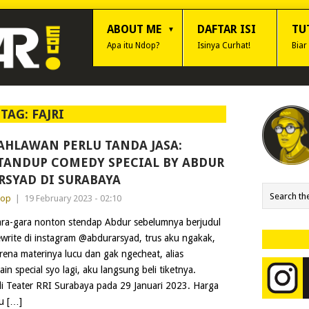
ABOUT ME
DAFTAR ISI
TU
Apa itu Ndop?
Isinya Curhat!
Biar
TAG:
FAJRI
AHLAWAN PERLU TANDA JASA:
TANDUP COMEDY SPECIAL BY ABDUR
RSYAD DI SURABAYA
dop
|
19 February 2023 - 02:10
ra-gara nonton stendap Abdur sebelumnya berjudul
write di instagram @abdurarsyad, trus aku ngakak,
rena materinya lucu dan gak ngecheat, alias
n special syo lagi, aku langsung beli tiketnya.
i Teater RRI Surabaya pada 29 Januari 2023. Harga
tu […]