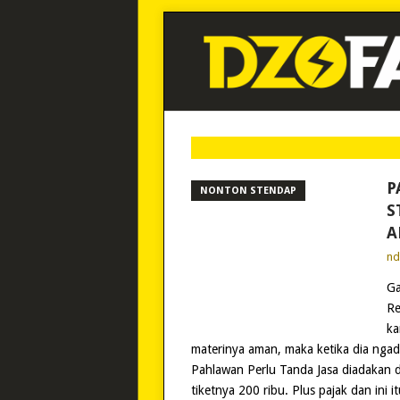
P
NONTON STENDAP
S
A
n
Ga
Re
ka
materinya aman, maka ketika dia ngadai
Pahlawan Perlu Tanda Jasa diadakan d
tiketnya 200 ribu. Plus pajak dan ini i