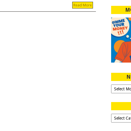
Read More
M
N
Ngeblog
Sejak
2007!
Dipilih-
dipilih..