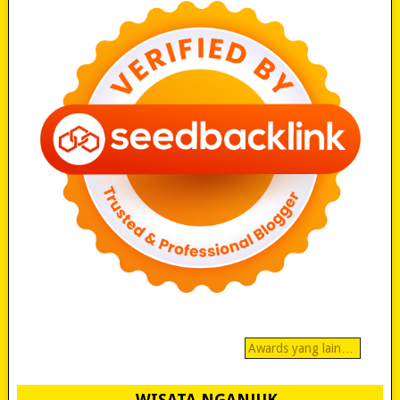
Awards yang lain…
WISATA NGANJUK