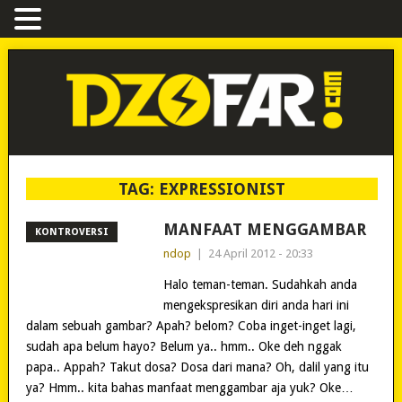
TAG:
EXPRESSIONIST
MANFAAT MENGGAMBAR
KONTROVERSI
ndop
|
24 April 2012 - 20:33
Halo teman-teman. Sudahkah anda
mengekspresikan diri anda hari ini
dalam sebuah gambar? Apah? belom? Coba inget-inget lagi,
sudah apa belum hayo? Belum ya.. hmm.. Oke deh nggak
papa.. Appah? Takut dosa? Dosa dari mana? Oh, dalil yang itu
ya? Hmm.. kita bahas manfaat menggambar aja yuk? Oke…