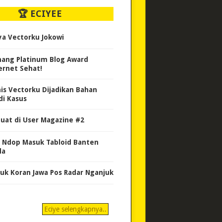
🏆 ECIYEE
ya Vectorku Jokowi
ang Platinum Blog Award
ernet Sehat!
nis Vectorku Dijadikan Bahan
di Kasus
uat di User Magazine #2
 Ndop Masuk Tabloid Banten
da
uk Koran Jawa Pos Radar Nganjuk
Eciye selengkapnya..