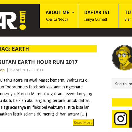
ABOUT ME
DAFTAR ISI
TU
Apa itu Ndop?
Isinya Curhat!
Biar
TAG:
EARTH
KUTAN EARTH HOUR RUN 2017
dop
|
8 April 2017 - 10:00
u tahu acara ini awal Maret kemarin. Waktu itu di
up Indorunners facebook kak admin ngeshare
nnernya. Karena Maret aku gak ada event lari yang
u ikuti, baiklah aku langsung tertarik untuk daftar.
alagi acaranya ini fleksibel waktunya. Kita bisa lari
ikan listrik selama 60 menit) di hari antara […]
Read More