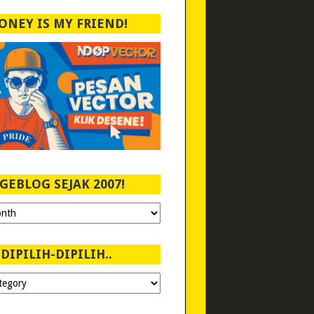
ONEY IS MY FRIEND!
GEBLOG SEJAK 2007!
DIPILIH-DIPILIH..