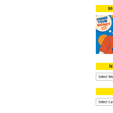
M
N
Ngeblog
Sejak
2007!
Dipilih-
dipilih..