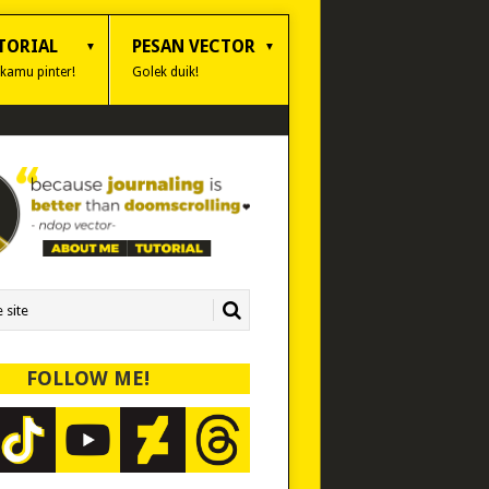
TORIAL
PESAN VECTOR
 kamu pinter!
Golek duik!
FOLLOW ME!