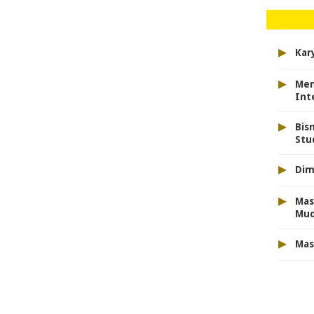
▸
Kar
▸
Men
Int
▸
Bis
Stu
▸
Dim
▸
Mas
Mu
▸
Mas