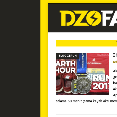
I
BLOGGERUN
n
Ak
gr
ba
ak
Ap
selama 60 menit (sama kayak aksi memat