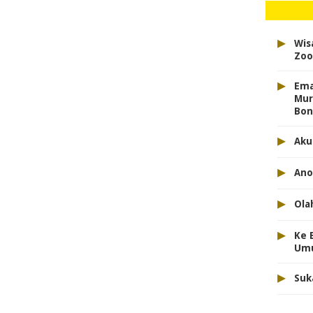
▸
Wis
Zoo
▸
Ema
Mur
Bon
▸
Aku
▸
Ano
▸
Ola
▸
Ke 
Um
▸
Suk