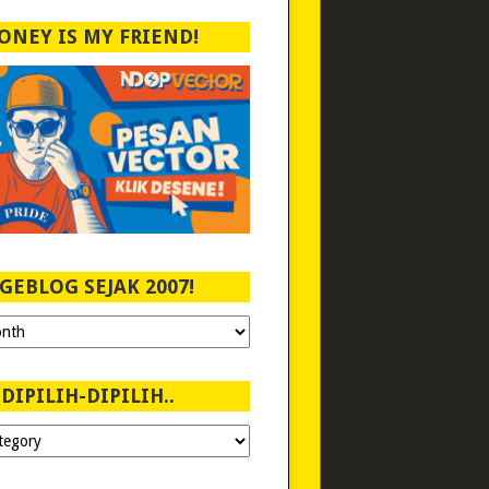
ONEY IS MY FRIEND!
GEBLOG SEJAK 2007!
DIPILIH-DIPILIH..