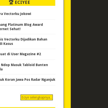
🏆 ECIYEE
ya Vectorku Jokowi
ang Platinum Blog Award
ernet Sehat!
nis Vectorku Dijadikan Bahan
di Kasus
uat di User Magazine #2
 Ndop Masuk Tabloid Banten
da
uk Koran Jawa Pos Radar Nganjuk
Eciye selengkapnya..