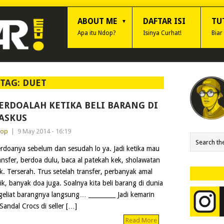
ABOUT ME
DAFTAR ISI
TU
Apa itu Ndop?
Isinya Curhat!
Biar
TAG:
DUET
ERDOALAH KETIKA BELI BARANG DI
ASKUS
dop
|
9 May 2014 - 16:19
rdoanya sebelum dan sesudah lo ya. Jadi ketika mau
ansfer, berdoa dulu, baca al patekah kek, sholawatan
k. Terserah. Trus setelah transfer, perbanyak amal
ik, banyak doa juga. Soalnya kita beli barang di dunia
eliat barangnya langsung… _________ Jadi kemarin
Sandal Crocs di seller […]
Read More