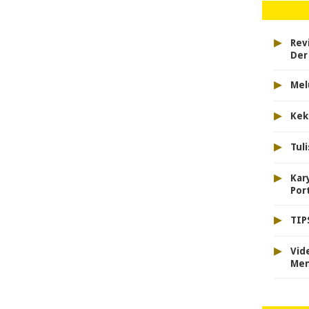
▸
Rev
Der
▸
Mel
▸
Kek
▸
Tul
▸
Kar
Port
▸
TIP
▸
Vid
Men