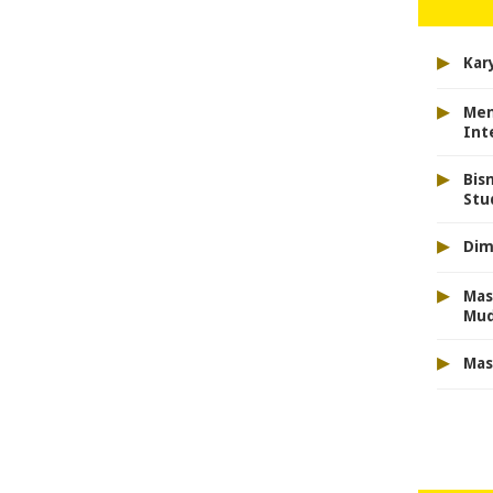
▸
Kar
▸
Men
Int
▸
Bis
Stu
▸
Dim
▸
Mas
Mu
▸
Mas