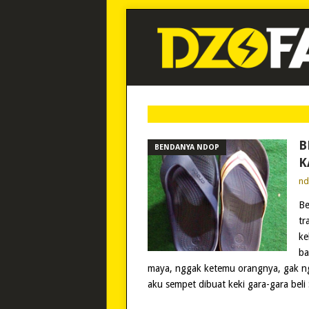
B
BENDANYA NDOP
K
n
Be
tr
ke
ba
maya, nggak ketemu orangnya, gak ng
aku sempet dibuat keki gara-gara beli 