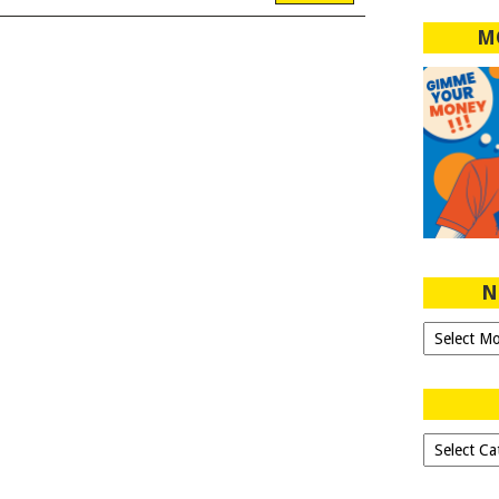
M
N
Ngeblog
Sejak
2007!
Dipilih-
dipilih..