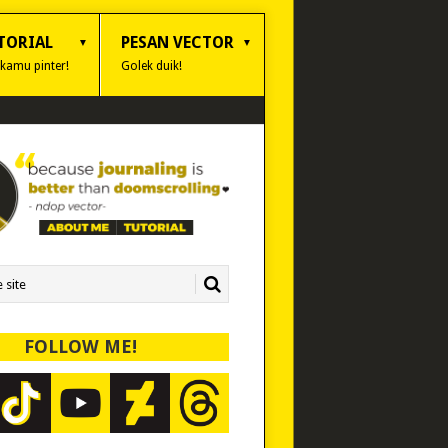
TORIAL
PESAN VECTOR
 kamu pinter!
Golek duik!
FOLLOW ME!