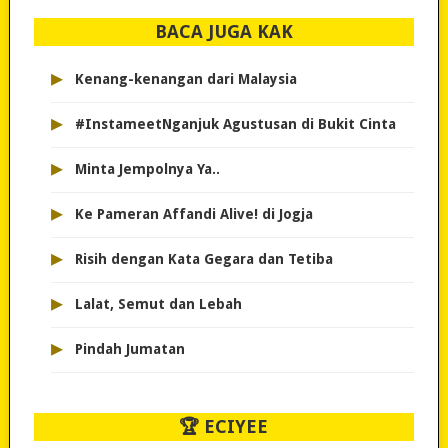
BACA JUGA KAK
▸
Kenang-kenangan dari Malaysia
▸
#InstameetNganjuk Agustusan di Bukit Cinta
▸
Minta Jempolnya Ya..
▸
Ke Pameran Affandi Alive! di Jogja
▸
Risih dengan Kata Gegara dan Tetiba
▸
Lalat, Semut dan Lebah
▸
Pindah Jumatan
🏆 ECIYEE