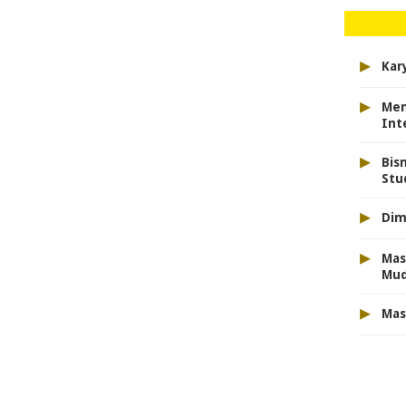
▸
Kar
▸
Men
Int
▸
Bis
Stu
▸
Dim
▸
Mas
Mu
▸
Mas