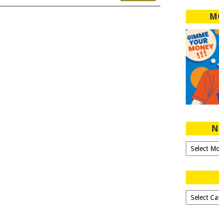
M
N
Ngeblog
Sejak
2007!
Dipilih-
dipilih..