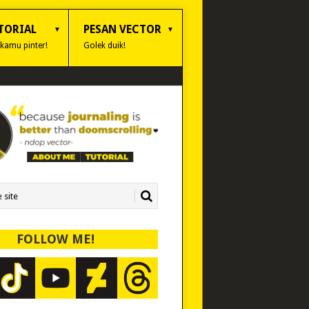
TORIAL
PESAN VECTOR
 kamu pinter!
Golek duik!
FOLLOW ME!