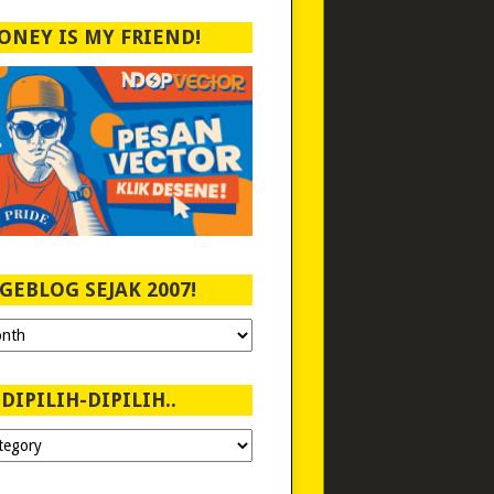
ONEY IS MY FRIEND!
GEBLOG SEJAK 2007!
DIPILIH-DIPILIH..