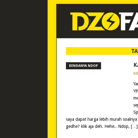
T
K
BENDANYA NDOP
n
Ya
Yi
me
se
Sp
saya dapat harga lebih murah soalnya
gedhe? klik aja deh. Hehe.. Ndop, […]