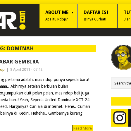
ABOUT ME
DAFTAR ISI
TU
Apa itu Ndop?
Isinya Curhat!
Biar
AG:
DOMINAH
ABAR GEMBIRA
dop
|
8 April 2011 - 07:42
ng pertama adalah, mas ndop punya sepeda baru!
haaa.. Akhirnya setelah berbulan bulan
ngumpulkan duit pelan pelan, mas ndop beli juga
peda baru! Yeah, Sepeda United Dominate XCT 24
eed. Harganya? Cari aja di internet. Hehe.. Cuman
 belinya di Kediri. Hehehe.. Gambarnya kurang
Read More