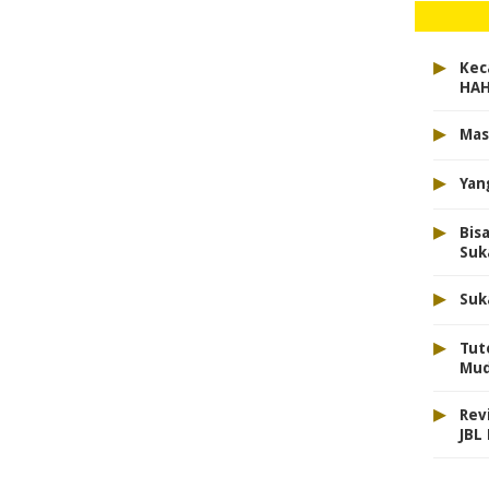
▸
Kec
HA
▸
Mas
▸
Yan
▸
Bis
Suk
▸
Suk
▸
Tut
Mud
▸
Rev
JBL 