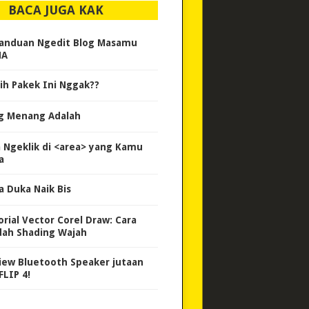
BACA JUGA KAK
anduan Ngedit Blog Masamu
HA
ih Pakek Ini Nggak??
g Menang Adalah
a Ngeklik di <area> yang Kamu
a
a Duka Naik Bis
orial Vector Corel Draw: Cara
ah Shading Wajah
iew Bluetooth Speaker jutaan
FLIP 4!