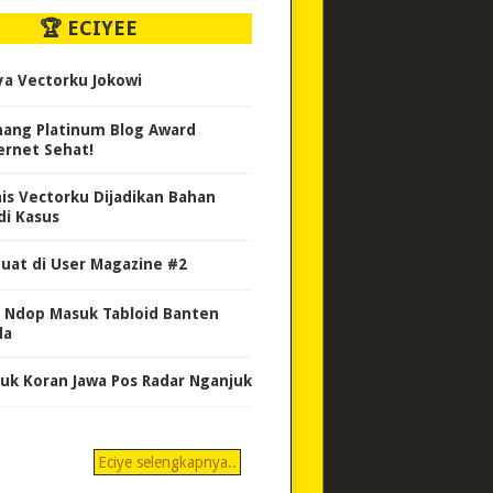
🏆 ECIYEE
ya Vectorku Jokowi
ang Platinum Blog Award
ernet Sehat!
nis Vectorku Dijadikan Bahan
di Kasus
uat di User Magazine #2
 Ndop Masuk Tabloid Banten
da
uk Koran Jawa Pos Radar Nganjuk
Eciye selengkapnya..