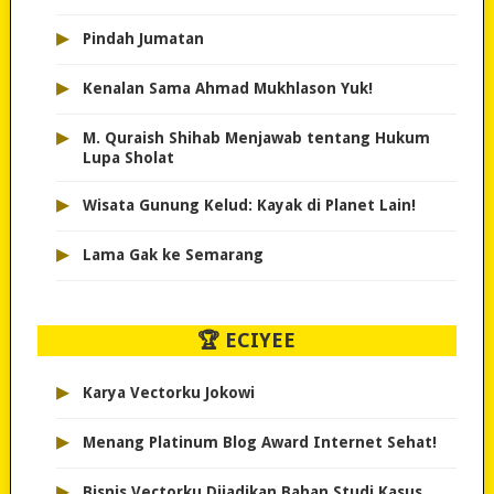
▸
Pindah Jumatan
▸
Kenalan Sama Ahmad Mukhlason Yuk!
▸
M. Quraish Shihab Menjawab tentang Hukum
Lupa Sholat
▸
Wisata Gunung Kelud: Kayak di Planet Lain!
▸
Lama Gak ke Semarang
🏆 ECIYEE
▸
Karya Vectorku Jokowi
▸
Menang Platinum Blog Award Internet Sehat!
▸
Bisnis Vectorku Dijadikan Bahan Studi Kasus