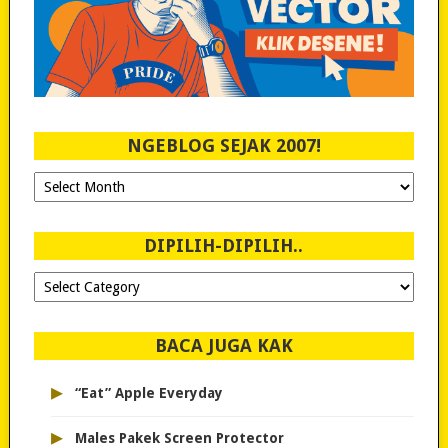
NGEBLOG SEJAK 2007!
Ngeblog
Sejak
2007!
DIPILIH-DIPILIH..
Dipilih-
dipilih..
BACA JUGA KAK
▸
“Eat” Apple Everyday
▸
Males Pakek Screen Protector