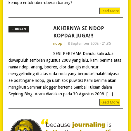
kenopo entuk uber-uberan barang?
Read More
AKHIRNYA SI NDOP
LIBURAN
KOPDAR JUGA!!!
ndop
|
8 September 2008 - 21:35
SESI PERTAMA Dahulu kala a.k.a
duwapuluh sembilan agustus 2008 yang lalu, kami berlima atas
nama ndop, anang, bodrex, dior dan ajis meluncur
menggelinding di atas roda-roda yang berputar! halah! biyasa
ae postingane ndop, ga usah sok puwitis! Kami berlima akan
mengikuti Seminar Blogger bertema Sambal Tulisan dalam
Sepiring Blog. Acara diadakan pada 30 Agustus 2008. […]
Read More