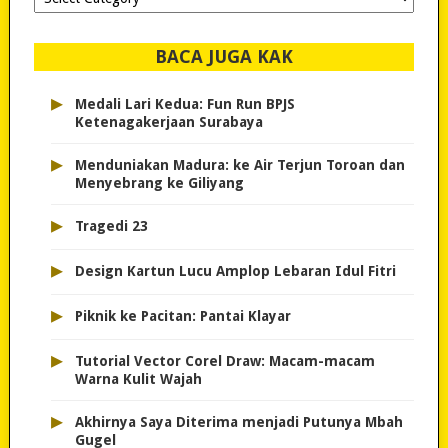
dipilih..
BACA JUGA KAK
▸
Medali Lari Kedua: Fun Run BPJS
Ketenagakerjaan Surabaya
▸
Menduniakan Madura: ke Air Terjun Toroan dan
Menyebrang ke Giliyang
▸
Tragedi 23
▸
Design Kartun Lucu Amplop Lebaran Idul Fitri
▸
Piknik ke Pacitan: Pantai Klayar
▸
Tutorial Vector Corel Draw: Macam-macam
Warna Kulit Wajah
▸
Akhirnya Saya Diterima menjadi Putunya Mbah
Gugel