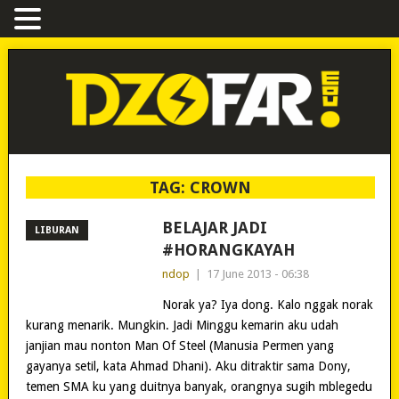
TAG:
CROWN
BELAJAR JADI
LIBURAN
#HORANGKAYAH
ndop
|
17 June 2013 - 06:38
Norak ya? Iya dong. Kalo nggak norak
kurang menarik. Mungkin. Jadi Minggu kemarin aku udah
janjian mau nonton Man Of Steel (Manusia Permen yang
gayanya setil, kata Ahmad Dhani). Aku ditraktir sama Dony,
temen SMA ku yang duitnya banyak, orangnya sugih mblegedu