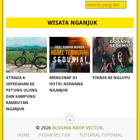
Awards yang lain…
WISATA NGANJUK
REVIEW POLYGON
MURAH BANGET!
WISATA NGANJUK:
XTRADA 6:
MENGINAP DI
PIKNIK KE NGLUYU
SEPEDAHAN KE
HOTEL NIRWANA
PETUNG ULUNG
NGANJUK
DAN KAMPUNG
RAMBUTAN
NGANJUK
© 2026
BLOGNYA NDOP VECTOR
.
HOME
PESAN VECTOR
TUTORIAL-TUTORIAL