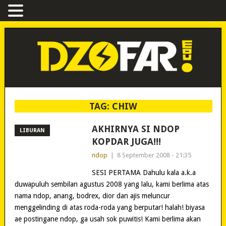
TAG:
CHIW
AKHIRNYA SI NDOP
LIBURAN
KOPDAR JUGA!!!
ndop
|
8 September 2008 - 21:35
SESI PERTAMA Dahulu kala a.k.a
duwapuluh sembilan agustus 2008 yang lalu, kami berlima atas
nama ndop, anang, bodrex, dior dan ajis meluncur
menggelinding di atas roda-roda yang berputar! halah! biyasa
ae postingane ndop, ga usah sok puwitis! Kami berlima akan