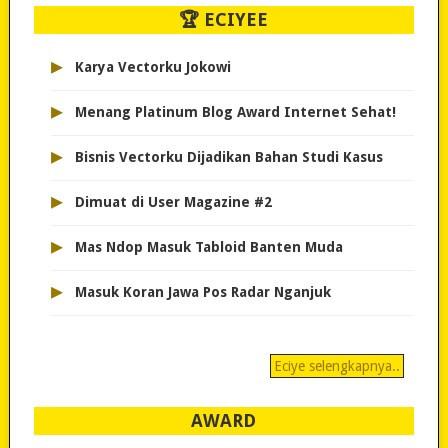
🏆 ECIYEE
▸
Karya Vectorku Jokowi
▸
Menang Platinum Blog Award Internet Sehat!
▸
Bisnis Vectorku Dijadikan Bahan Studi Kasus
▸
Dimuat di User Magazine #2
▸
Mas Ndop Masuk Tabloid Banten Muda
▸
Masuk Koran Jawa Pos Radar Nganjuk
Eciye selengkapnya..
AWARD