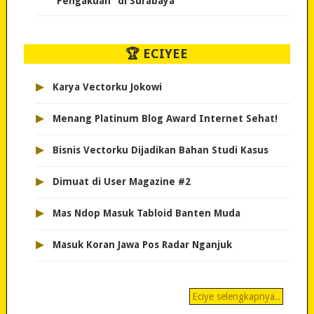
“Pengakuan” di Surabaya
🏆 ECIYEE
▸
Karya Vectorku Jokowi
▸
Menang Platinum Blog Award Internet Sehat!
▸
Bisnis Vectorku Dijadikan Bahan Studi Kasus
▸
Dimuat di User Magazine #2
▸
Mas Ndop Masuk Tabloid Banten Muda
▸
Masuk Koran Jawa Pos Radar Nganjuk
Eciye selengkapnya..