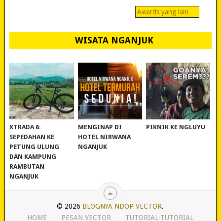
Awards yang lain…
WISATA NGANJUK
REVIEW POLYGON
MURAH BANGET!
WISATA NGANJUK:
XTRADA 6:
MENGINAP DI
PIKNIK KE NGLUYU
SEPEDAHAN KE
HOTEL NIRWANA
PETUNG ULUNG
NGANJUK
DAN KAMPUNG
RAMBUTAN
NGANJUK
© 2026
BLOGNYA NDOP VECTOR
.
HOME
PESAN VECTOR
TUTORIAL-TUTORIAL