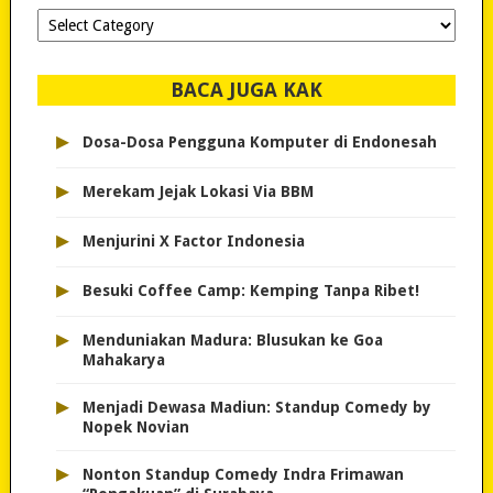
Dipilih-
dipilih..
BACA JUGA KAK
▸
Dosa-Dosa Pengguna Komputer di Endonesah
▸
Merekam Jejak Lokasi Via BBM
▸
Menjurini X Factor Indonesia
▸
Besuki Coffee Camp: Kemping Tanpa Ribet!
▸
Menduniakan Madura: Blusukan ke Goa
Mahakarya
▸
Menjadi Dewasa Madiun: Standup Comedy by
Nopek Novian
▸
Nonton Standup Comedy Indra Frimawan