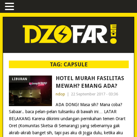
TAG:
CAPSULE
HOTEL MURAH FASILITAS
LIBURAN
MEWAH? EMANG ADA?
ndop
|
22 September 2017 - 03:36
ADA DONG! Masa sih? Mana coba?
Sabaar.. baca pelan-pelan tulisanku di bawah ini… LATAR
BELAKANG Karena dikirimi undangan pernikahan temen Orart
Oret (Komunitas Sketsa di Semarang) yang sebenarnya gak
akrab-akrab banget sih, tapi pas aku di Jogja dulu, ketika aku