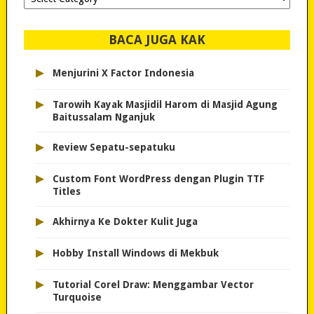
dipilih..
BACA JUGA KAK
▸
Menjurini X Factor Indonesia
▸
Tarowih Kayak Masjidil Harom di Masjid Agung
Baitussalam Nganjuk
▸
Review Sepatu-sepatuku
▸
Custom Font WordPress dengan Plugin TTF
Titles
▸
Akhirnya Ke Dokter Kulit Juga
▸
Hobby Install Windows di Mekbuk
▸
Tutorial Corel Draw: Menggambar Vector
Turquoise