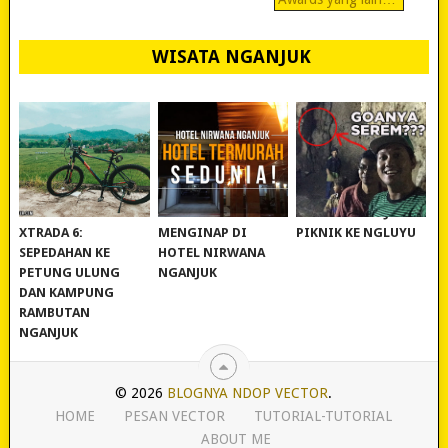
WISATA NGANJUK
REVIEW POLYGON
MURAH BANGET!
WISATA NGANJUK:
XTRADA 6:
MENGINAP DI
PIKNIK KE NGLUYU
SEPEDAHAN KE
HOTEL NIRWANA
PETUNG ULUNG
NGANJUK
DAN KAMPUNG
RAMBUTAN
NGANJUK
© 2026
BLOGNYA NDOP VECTOR
.
HOME
PESAN VECTOR
TUTORIAL-TUTORIAL
ABOUT ME