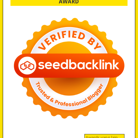
AWARD
Awards yang lain…