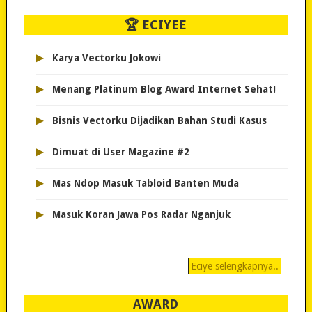
🏆 ECIYEE
▸
Karya Vectorku Jokowi
▸
Menang Platinum Blog Award Internet Sehat!
▸
Bisnis Vectorku Dijadikan Bahan Studi Kasus
▸
Dimuat di User Magazine #2
▸
Mas Ndop Masuk Tabloid Banten Muda
▸
Masuk Koran Jawa Pos Radar Nganjuk
Eciye selengkapnya..
AWARD