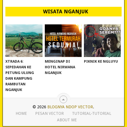
WISATA NGANJUK
REVIEW POLYGON
MURAH BANGET!
WISATA NGANJUK:
XTRADA 6:
MENGINAP DI
PIKNIK KE NGLUYU
SEPEDAHAN KE
HOTEL NIRWANA
PETUNG ULUNG
NGANJUK
DAN KAMPUNG
RAMBUTAN
NGANJUK
© 2026
BLOGNYA NDOP VECTOR
.
HOME
PESAN VECTOR
TUTORIAL-TUTORIAL
ABOUT ME