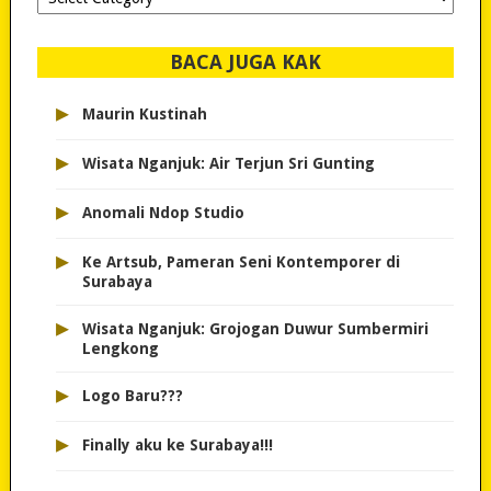
dipilih..
BACA JUGA KAK
▸
Maurin Kustinah
▸
Wisata Nganjuk: Air Terjun Sri Gunting
▸
Anomali Ndop Studio
▸
Ke Artsub, Pameran Seni Kontemporer di
Surabaya
▸
Wisata Nganjuk: Grojogan Duwur Sumbermiri
Lengkong
▸
Logo Baru???
▸
Finally aku ke Surabaya!!!